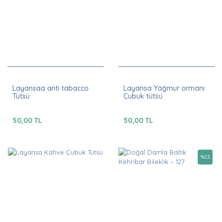
Layansaa anti tabacco
Layansa Yağmur ormanı
Tütsü
Çubuk tütsü
50,00 TL
50,00 TL
%
22