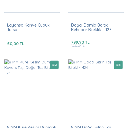
Layansa Kahve Çubuk
Doğal Damla Baltık
Tütsü
Kehribar Bileklik – 127
799,90 TL
50,00 TL
1.020,00 TL
%
12
%
15
8 MM Küre Kesim Dumanlı
8 MM Doğal Sitrin Taşı