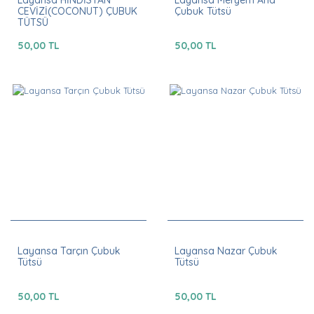
Layansa HİNDİSTAN
Layansa Meryem Ana
CEVİZİ(COCONUT) ÇUBUK
Çubuk Tütsü
TÜTSÜ
50,00 TL
50,00 TL
Layansa Tarçın Çubuk
Layansa Nazar Çubuk
Tütsü
Tütsü
50,00 TL
50,00 TL