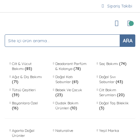
Sipariş Takibi
ARA
Cilt & Vücut
Deodorant Parfüm
Saç Bakımı
(74)
Bakımı
(85)
& Kolonya
(78)
Ağız & Diş Bakımı
Doğal Katı
Doğal Sıvı
(71)
Sabunlar
(61)
Sabunlar
(43)
Tütsü Çeşitleri
Bebek Ve Çocuk
Cilt Bakım
(39)
(23)
Serumları
(20)
Bayanlara Özel
Dudak Bakım
Doğal Taş Bileklik
(16)
Ürünleri
(10)
(3)
Agarta Doğal
Naturalive
Yeşil Marka
Ürünler