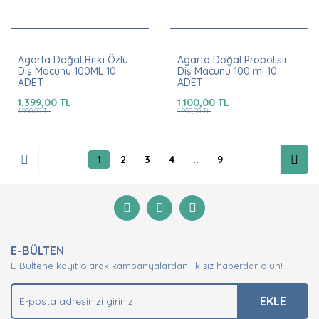
Agarta Doğal Bitki Özlü
Agarta Doğal Propolisli
Diş Macunu 100ML 10
Diş Macunu 100 ml 10
ADET
ADET
1.399,00 TL
1.100,00 TL
1.950,00 TL
1.950,00 TL
1
2
3
4
..
9
E-BÜLTEN
E-Bültene kayıt olarak kampanyalardan ilk siz haberdar olun!
EKLE