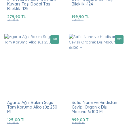
Kuvars Taşı Doğal Taş
Bileklik -124
Bileklik -125
279,90 TL
199,90 TL
318,00 TL
234,00 TL
%
11
%
12
Agarta Ağız Bakım Suyu
Safia Nane ve Hindistan
Tam Koruma Alkolsüz 250
Cevizli Organik Diş
Ml
Macunu 6x100 Ml
125,00 TL
999,00 TL
140,00 TL
1.140,00 TL