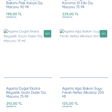
Bakımı Plak Karşıtı Diş
Koruma 10 Etki Diş
Macunu 90 Ml
Macunu 75 Ml
199,00 TL
229,00 TL
245,00 TL
340,00 TL
%
25
%
11
Agarta Doğal Ekstra
Agarta Ağız Bakım Suyu
Beyazlık Güçlü Dişler Diş
Ferah Nefes Alkolsüz 250
Macunu 75 Ml
Ml
210,00 TL
125,00 TL
280,00 TL
140,00 TL