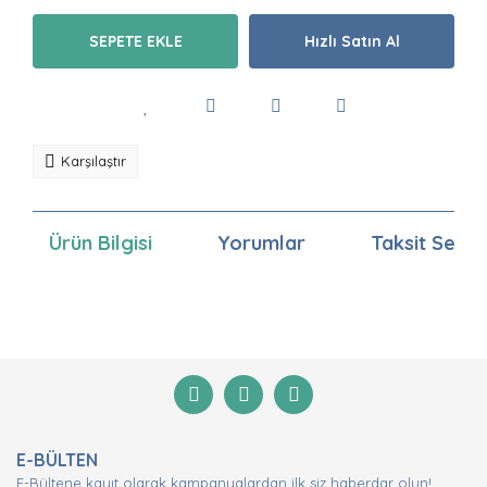
SEPETE EKLE
Hızlı Satın Al
Karşılaştır
Ürün Bilgisi
Yorumlar
Taksit Seçen
Bu ürünün fiyat bilgisi, resim, ürün açıklamalarında ve
diğer konularda yetersiz gördüğünüz noktaları öneri
Bu ürüne ilk yorumu siz yapın!
formunu kullanarak tarafımıza iletebilirsiniz.
Görüş ve önerileriniz için teşekkür ederiz.
Yorum Yaz
Ürün resmi kalitesiz, bozuk veya görüntülenemiyor.
E-BÜLTEN
Ürün açıklamasında eksik bilgiler bulunuyor.
E-Bültene kayıt olarak kampanyalardan ilk siz haberdar olun!