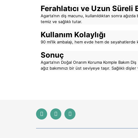
Ferahlatıcı ve Uzun Süreli 
Agarta’nın diş macunu, kullanıldıktan sonra ağızda b
temiz ve sağlıklı tutar.
Kullanım Kolaylığı
90 ml’lik ambalajı, hem evde hem de seyahatlerde kol
Sonuç
Agarta’nın Doğal Onarım Koruma Komple Bakım Diş Macu
ağız bakımınızı bir üst seviyeye taşır. Sağlıklı dişl
Bu ürünün fiyat bilgisi, resim, ürün açıklamaları
Görüş ve önerileriniz için teşekkür ederiz.
Ürün resmi kalitesiz, bozuk veya görüntülenemiyor
Ürün açıklamasında eksik bilgiler bulunuyor.
Ürün bilgilerinde hatalar bulunuyor.
Ürün fiyatı diğer sitelerden daha pahalı.