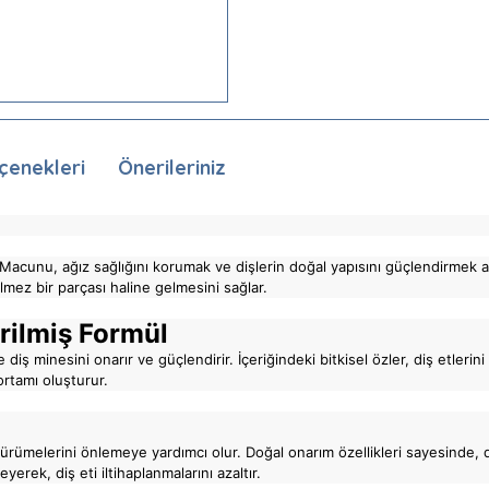
çenekleri
Önerileriniz
cunu, ağız sağlığını korumak ve dişlerin doğal yapısını güçlendirmek amac
ilmez bir parçası haline gelmesini sağlar.
irilmiş Formül
ş minesini onarır ve güçlendirir. İçeriğindeki bitkisel özler, diş etlerini 
ortamı oluşturur.
 çürümelerini önlemeye yardımcı olur. Doğal onarım özellikleri sayesinde, 
yerek, diş eti iltihaplanmalarını azaltır.