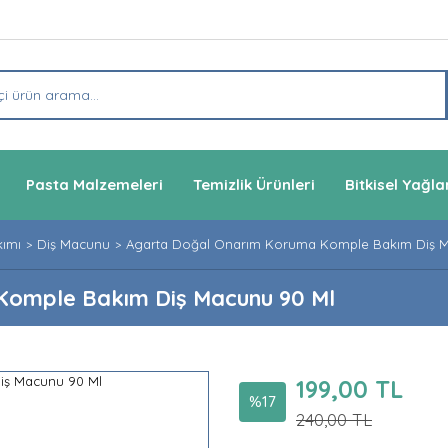
Pasta Malzemeleri
Temizlik Ürünleri
Bitkisel Yağla
kımı
Diş Macunu
Agarta Doğal Onarım Koruma Komple Bakım Diş 
Komple Bakım Diş Macunu 90 Ml
199,00 TL
%17
240,00 TL