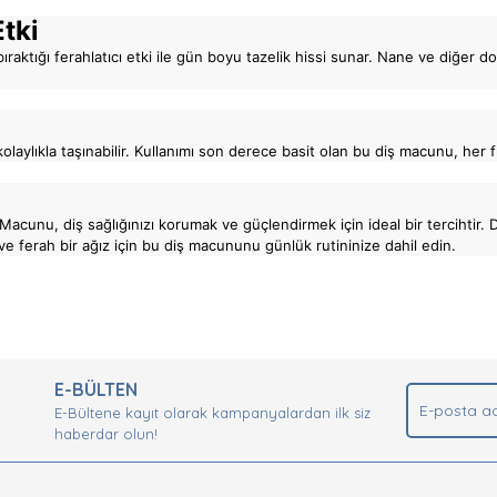
Etki
ıraktığı ferahlatıcı etki ile gün boyu tazelik hissi sunar. Nane ve diğer d
aylıkla taşınabilir. Kullanımı son derece basit olan bu diş macunu, her f
nu, diş sağlığınızı korumak ve güçlendirmek için ideal bir tercihtir. Doğa
er ve ferah bir ağız için bu diş macununu günlük rutininize dahil edin.
nda ve diğer konularda yetersiz gördüğünüz noktaları öneri formunu kullan
Bu ürüne ilk yorumu siz yapın!
.
E-BÜLTEN
Yorum Yaz
E-Bültene kayıt olarak kampanyalardan ilk siz
haberdar olun!