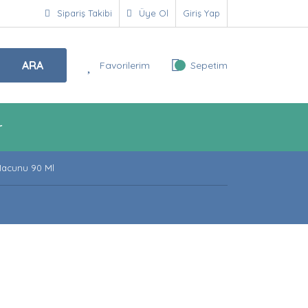
Sipariş Takibi
Üye Ol
Giriş Yap
ARA
Favorilerim
Sepetim
r
Macunu 90 Ml