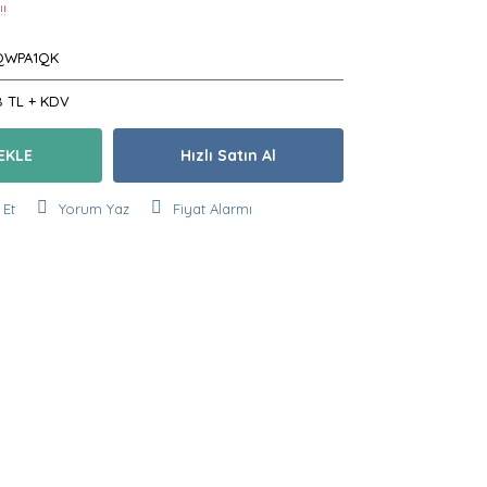
!!
QWPA1QK
8 TL + KDV
EKLE
Hızlı Satın Al
 Et
Yorum Yaz
Fiyat Alarmı