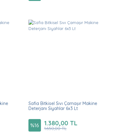
akine
Safia Bitkisel Sıvı Çamaşır Makine
Deterjanı Siyahlar 6x3 Lt
1.380,00 TL
%
16
1.650,00 TL