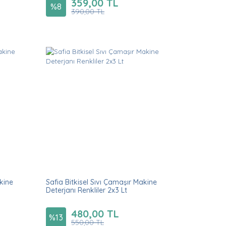
359,00 TL
%
8
390,00 TL
akine
Safia Bitkisel Sıvı Çamaşır Makine
Deterjanı Renkliler 2x3 Lt
480,00 TL
%
13
550,00 TL