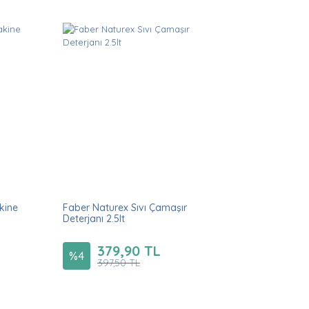
akine
Faber Naturex Sıvı Çamaşır
Deterjanı 2.5lt
379,90 TL
%
4
397,50 TL