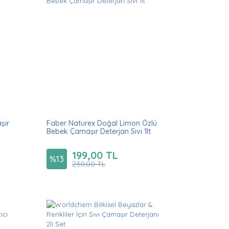
şır
Faber Naturex Doğal Limon Özlü
Bebek Çamaşır Deterjan Sıvı 1lt
199,00 TL
%
13
230,00 TL