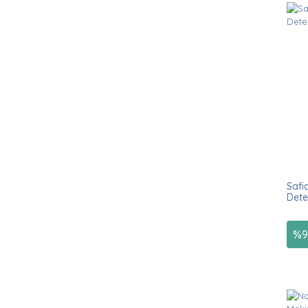
Safi
Dete
%
9