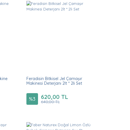
akine
Feradisin Bitkisel Jel Çamaşır
Makinesi Deterjanı 2lt * 2li Set
620,00 TL
%
3
640,00 TL