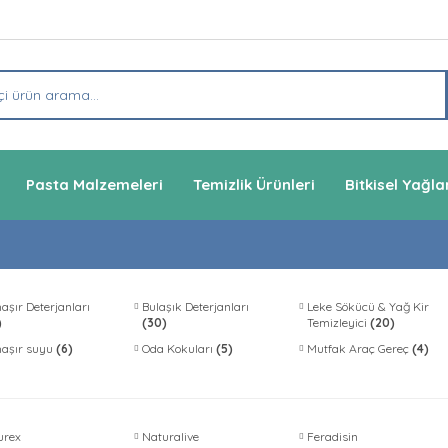
Pasta Malzemeleri
Temizlik Ürünleri
Bitkisel Yağla
şır Deterjanları
Bulaşık Deterjanları
Leke Sökücü & Yağ Kir
)
(30)
Temizleyici
(20)
aşır suyu
(6)
Oda Kokuları
(5)
Mutfak Araç Gereç
(4)
urex
Naturalive
Feradisin