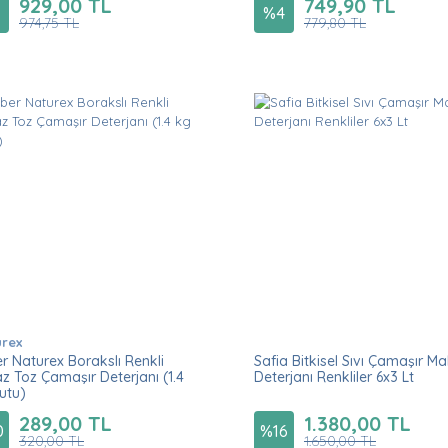
929,00 TL
749,90 TL
%
4
974,75 TL
779,80 TL
rex
r Naturex Borakslı Renkli
Safia Bitkisel Sıvı Çamaşır M
z Toz Çamaşır Deterjanı (1.4
Deterjanı Renkliler 6x3 Lt
utu)
289,00 TL
1.380,00 TL
0
%
16
320,00 TL
1.650,00 TL