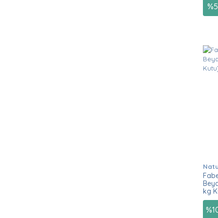
%
5
Natu
Fabe
Beya
kg K
%
1