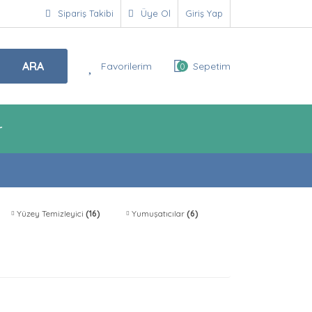
Sipariş Takibi
Üye Ol
Giriş Yap
ARA
Favorilerim
Sepetim
0
r
Yüzey Temizleyici
(16)
Yumuşatıcılar
(6)