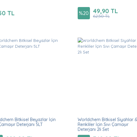
49,90 TL
50 TL
%
20
62,50 TL
dchem Bitkisel Beyazlar İçin
Worldchem Bitkisel Siyahlar 
 Çamaşır Deterjanı 5LT
Renkliler İçin Sıvı Çamaşır
Deterjanı 2li Set