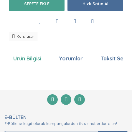
SEPETE EKLE
Hızlı Satın Al
Karşılaştır
Ürün Bilgisi
Yorumlar
Taksit Seçen
Bu ürünün fiyat bilgisi, resim, ürün açıklamalarında ve
diğer konularda yetersiz gördüğünüz noktaları öneri
Bu ürüne ilk yorumu siz yapın!
formunu kullanarak tarafımıza iletebilirsiniz.
Görüş ve önerileriniz için teşekkür ederiz.
Yorum Yaz
Ürün resmi kalitesiz, bozuk veya görüntülenemiyor.
E-BÜLTEN
Ürün açıklamasında eksik bilgiler bulunuyor.
E-Bültene kayıt olarak kampanyalardan ilk siz haberdar olun!
Ürün bilgilerinde hatalar bulunuyor.