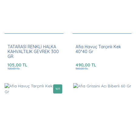
TATARASI RENKLİ HALKA
Afia Havuç Tarçınlı Kek
KAHVALTILIK GEVREK 300
40*40 Gr
GR
105,00 TL
490,00 TL
120,00 TL
560,00 TL
%
11