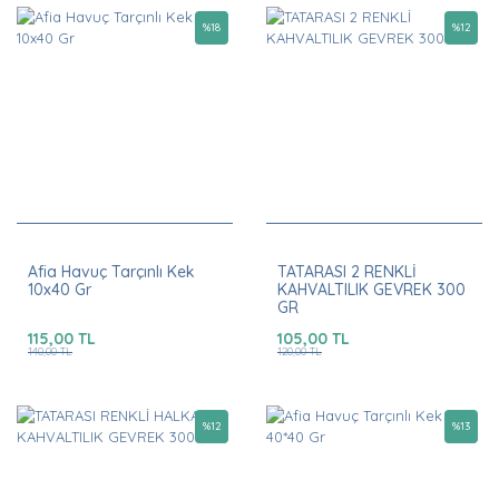
%
18
%
12
Afia Havuç Tarçınlı Kek
TATARASI 2 RENKLİ
10x40 Gr
KAHVALTILIK GEVREK 300
GR
115,00 TL
105,00 TL
140,00 TL
120,00 TL
%
12
%
13