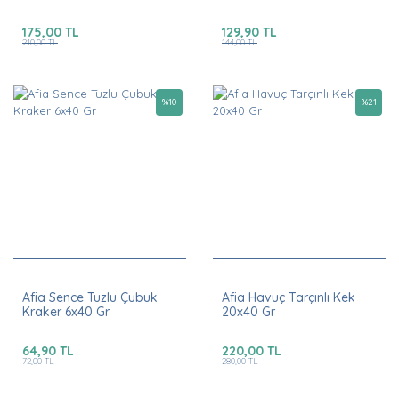
175,00 TL
129,90 TL
210,00 TL
144,00 TL
%
10
%
21
Afia Sence Tuzlu Çubuk
Afia Havuç Tarçınlı Kek
Kraker 6x40 Gr
20x40 Gr
64,90 TL
220,00 TL
72,00 TL
280,00 TL