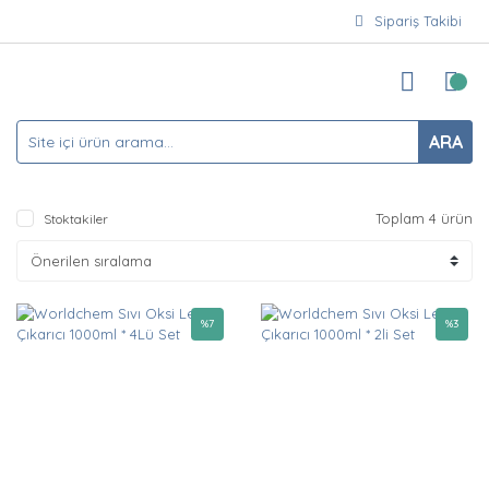
Sipariş Takibi
ARA
Toplam 4 ürün
Stoktakiler
%
7
%
3