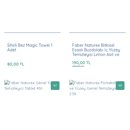
Sihirli Bez Magic Towel 1
Faber Naturex Bitkisel
Adet
Esaslı Buzdolabı İç Yüzey
Temizleyici Limon Asit ve
Sirkeli 750ml
190,00 TL
80,00 TL
220,00 TL
%
7
%
5