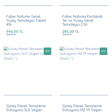
Faber Naturex Genel
Faber Naturex Portakallı
Yüzey Temizleyici Tablet
Yer ve Yüzey Genel
45li
Temizleyici 2.5lt
340,00 TL
285,00 TL
365,00 TL
300,00 TL
%
13
%
15
Güneş Paneli Temizleme
Güneş Paneli Temizleme
Solüsyonu SLR Vegan
Solüsyonu MZ 111 Vegan