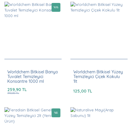
%
16
Worldchem Bitkisel Banyo
Worldchem Bitkisel Yüzey
Tuvalet Temizleyici
Temizleyici Çiçek Kokulu
Konsantre 1000 ml
1lt
259,90 TL
125,00 TL
310,00 TL
%
8