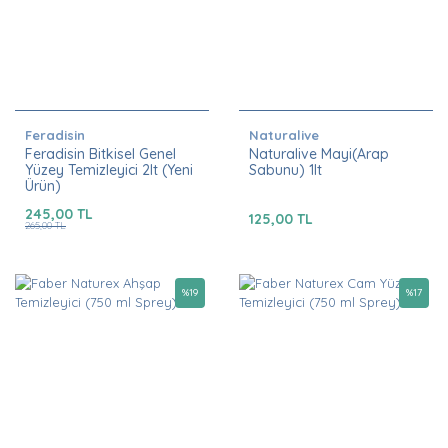
Feradisin
Naturalive
Feradisin Bitkisel Genel
Naturalive Mayi(Arap
Yüzey Temizleyici 2lt (Yeni
Sabunu) 1lt
Ürün)
245,00 TL
125,00 TL
265,00 TL
%
19
%
17