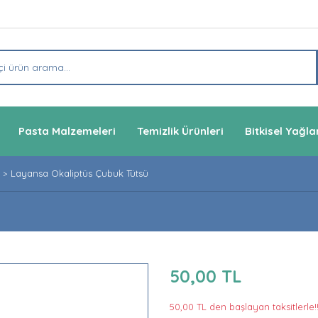
Pasta Malzemeleri
Temizlik Ürünleri
Bitkisel Yağla
Layansa Okaliptüs Çubuk Tütsü
50,00 TL
50,00 TL den başlayan taksitlerle!