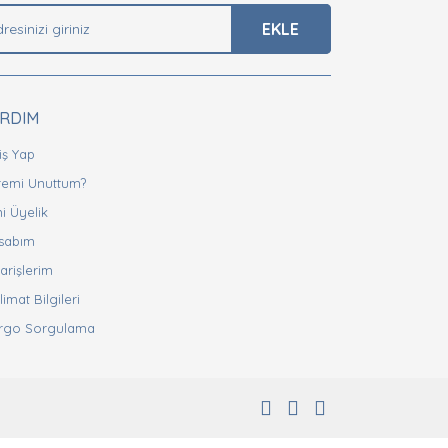
EKLE
ARDIM
iş Yap
fremi Unuttum?
i Üyelik
sabım
arişlerim
limat Bilgileri
rgo Sorgulama