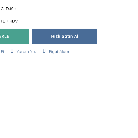
GGLDJSH
 TL + KDV
EKLE
Hızlı Satın Al
 Et
Yorum Yaz
Fiyat Alarmı