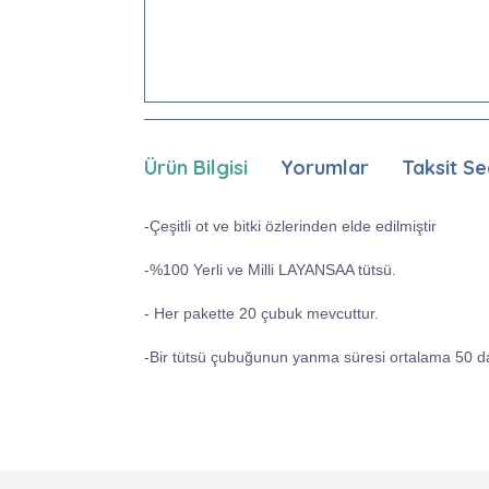
Ürün Bilgisi
Yorumlar
Taksit Se
-Çeşitli ot ve bitki özlerinden elde edilmiştir
-%100 Yerli ve Milli LAYANSAA tütsü.
- Her pakette 20 çubuk mevcuttur.
-Bir tütsü çubuğunun yanma süresi ortalama 50 da
Bu ürünün fiyat bilgisi, resim, ürün açıklamaları
Görüş ve önerileriniz için teşekkür ederiz.