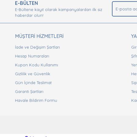
.
E-BÜLTEN
Yorum Yaz
E-Bültene kayıt olarak kampanyalardan ilk siz
haberdar olun!
MÜŞTERİ HİZMETLERİ
Y
İade ve Değişim Şartları
Gir
Hesap Numaraları
Şi
Kupon Kodu Kullanımı
Yen
Gizlilik ve Güvenlik
He
Gönder
Gün İçinde Teslimat
Sip
Garanti Şartları
Tes
Havale Bildirim Formu
Ka