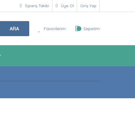
Sipariş Takibi
Üye Ol
Giriş Yap
ARA
Favorilerim
Sepetim
r
!