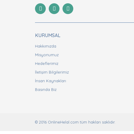
Ürün resmi kalitesiz, bozuk veya görüntülenemiyor
Ürün açıklamasında eksik bilgiler bulunuyor.
Ürün bilgilerinde hatalar bulunuyor.
Ürün fiyatı diğer sitelerden daha pahalı.
Bu ürüne benzer farklı alternatifler olmalı.
KURUMSAL
Hakkımızda
Misyonumuz
Hedeflerimiz
İletişim Bilgilerimiz
İnsan Kaynakları
Basında Biz
© 2016 OnlineHelal.com tüm hakları saklıdır.