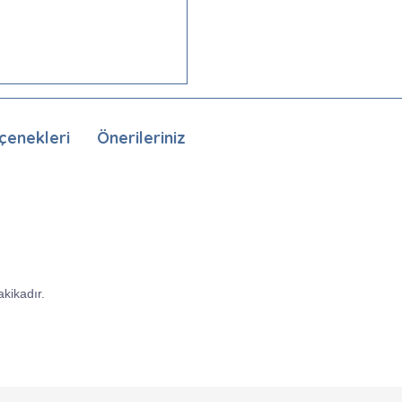
çenekleri
Önerileriniz
kikadır.
nda ve diğer konularda yetersiz gördüğünüz noktaları öneri formunu kullan
Bu ürüne ilk yorumu siz yapın!