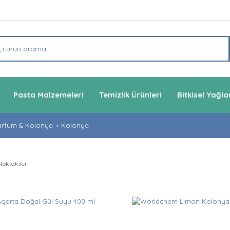
Pasta Malzemeleri
Temizlik Ürünleri
Bitkisel Yağla
arfüm & Kolonya
Kolonya
toktakiler