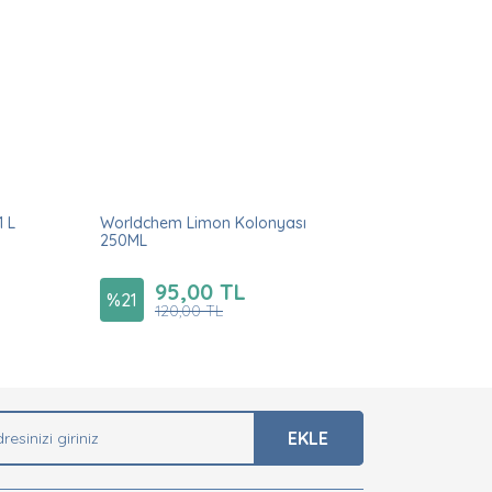
 L
Worldchem Limon Kolonyası
250ML
95,00 TL
%
21
120,00 TL
EKLE