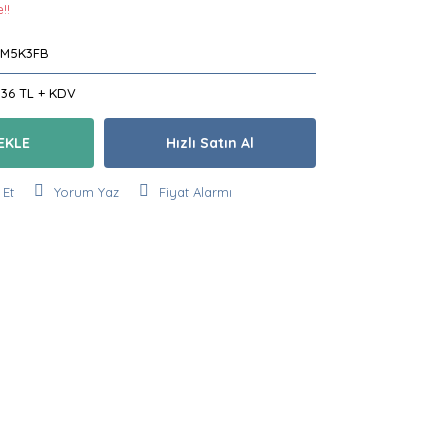
!!
M5K3FB
,36 TL + KDV
EKLE
Hızlı Satın Al
 Et
Yorum Yaz
Fiyat Alarmı