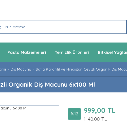
Pasta Malzemeleri
Temizlik Ürünleri
Bitkisel Yağla
kımı
Diş Macunu
Safia Karanfil ve Hindistan Cevizli Organik Diş Mac
izli Organik Diş Macunu 6x100 Ml
999,00 TL
%12
1.140,00 TL