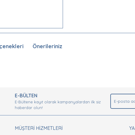
çenekleri
Önerileriniz
nda ve diğer konularda yetersiz gördüğünüz noktaları öneri formunu kullan
Bu ürüne ilk yorumu siz yapın!
.
E-BÜLTEN
Yorum Yaz
E-Bültene kayıt olarak kampanyalardan ilk siz
haberdar olun!
MÜŞTERİ HİZMETLERİ
Y