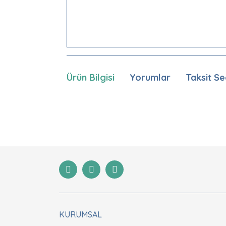
Ürün Bilgisi
Yorumlar
Taksit Se
Bu ürünün fiyat bilgisi, resim, ürün açıklamaları
Görüş ve önerileriniz için teşekkür ederiz.
Ürün resmi kalitesiz, bozuk veya görüntülenemiyor
Ürün açıklamasında eksik bilgiler bulunuyor.
Ürün bilgilerinde hatalar bulunuyor.
Ürün fiyatı diğer sitelerden daha pahalı.
Bu ürüne benzer farklı alternatifler olmalı.
KURUMSAL