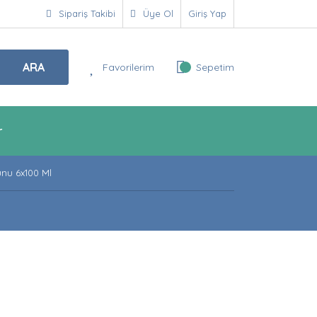
Sipariş Takibi
Üye Ol
Giriş Yap
ARA
Favorilerim
Sepetim
r
unu 6x100 Ml