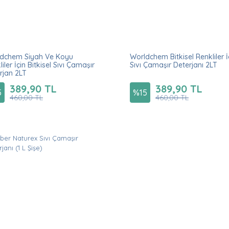
dchem Siyah Ve Koyu
Worldchem Bitkisel Renkliler İ
iler İçin Bitkisel Sıvı Çamaşır
Sıvı Çamaşır Deterjanı 2LT
rjan 2LT
389,90 TL
389,90 TL
5
%
15
460,00 TL
460,00 TL