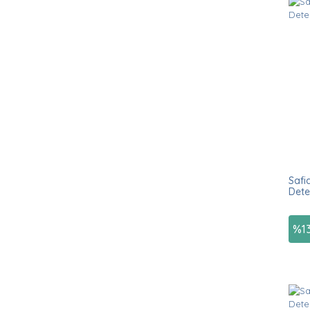
Safi
Dete
%
1