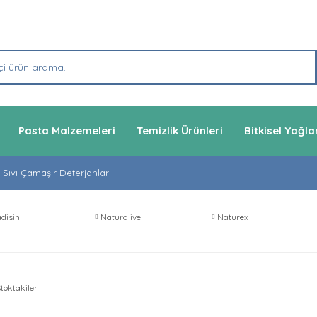
Pasta Malzemeleri
Temizlik Ürünleri
Bitkisel Yağla
Sıvı Çamaşır Deterjanları
disin
Naturalive
Naturex
toktakiler