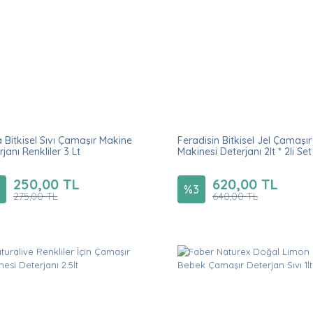
a Bitkisel Sıvı Çamaşır Makine
Feradisin Bitkisel Jel Çamaşır
janı Renkliler 3 Lt
Makinesi Deterjanı 2lt * 2li Set
250,00 TL
620,00 TL
%
3
275,00 TL
640,00 TL