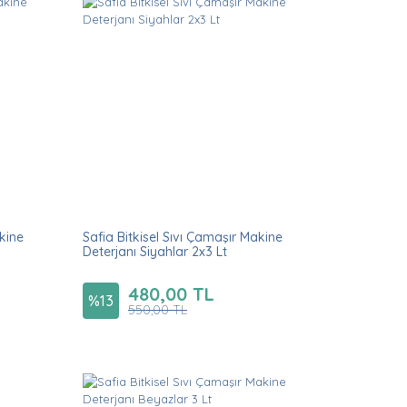
akine
Safia Bitkisel Sıvı Çamaşır Makine
Deterjanı Siyahlar 2x3 Lt
480,00 TL
%
13
550,00 TL