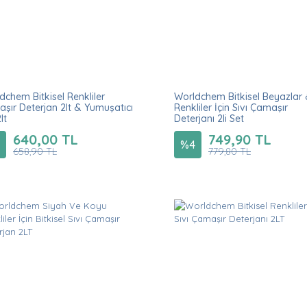
dchem Bitkisel Renkliler
Worldchem Bitkisel Beyazlar
şır Deterjan 2lt & Yumuşatıcı
Renkliler İçin Sıvı Çamaşır
lt
Deterjanı 2li Set
640,00 TL
749,90 TL
%
4
658,90 TL
779,80 TL