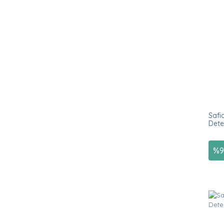
Safi
Dete
%
9