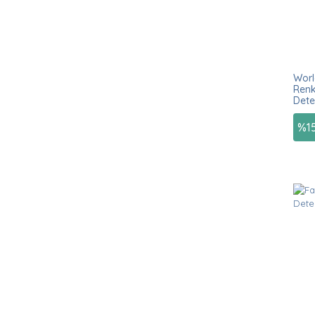
Worl
Renkl
Dete
%
1