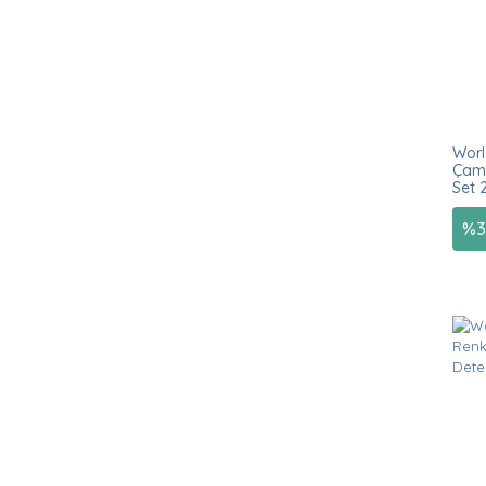
Worl
Çama
Set 2
%
3