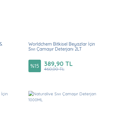
 &
Worldchem Bitkisel Beyazlar İçin
Sıvı Çamaşır Deterjanı 2LT
389,90 TL
%
15
460,00 TL