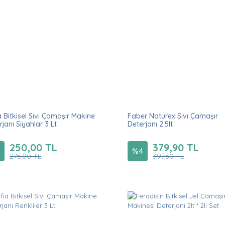
a Bitkisel Sıvı Çamaşır Makine
Faber Naturex Sıvı Çamaşır
rjanı Siyahlar 3 Lt
Deterjanı 2.5lt
250,00 TL
379,90 TL
%
4
275,00 TL
397,50 TL