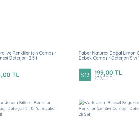
ralive Renkliler İçin Çamaşır
Faber Naturex Doğal Limon 
nesi Deterjanı 2.5lt
Bebek Çamaşır Deterjan Sıvı 1
199,00 TL
5,00 TL
%
13
230,00 TL