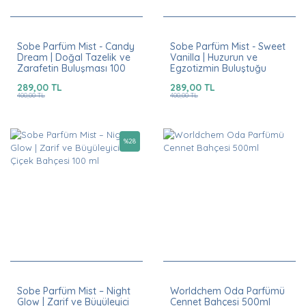
Sobe Parfüm Mist - Candy
Sobe Parfüm Mist - Sweet
Dream | Doğal Tazelik ve
Vanilla | Huzurun ve
Zarafetin Buluşması 100
Egzotizmin Buluştuğu
ml
Nokta 100 ml
289,00 TL
289,00 TL
400,00 TL
400,00 TL
%
28
Sobe Parfüm Mist – Night
Worldchem Oda Parfümü
Glow | Zarif ve Büyüleyici
Cennet Bahçesi 500ml