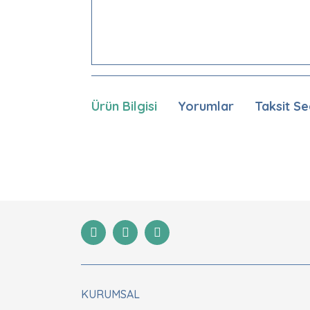
Ürün Bilgisi
Yorumlar
Taksit Se
Bu ürünün fiyat bilgisi, resim, ürün açıklamaları
Görüş ve önerileriniz için teşekkür ederiz.
Ürün resmi kalitesiz, bozuk veya görüntülenemiyor
Ürün açıklamasında eksik bilgiler bulunuyor.
Ürün bilgilerinde hatalar bulunuyor.
Ürün fiyatı diğer sitelerden daha pahalı.
Bu ürüne benzer farklı alternatifler olmalı.
KURUMSAL