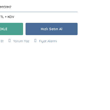
MY31M7
 TL + KDV
EKLE
Hızlı Satın Al
 Et
Yorum Yaz
Fiyat Alarmı