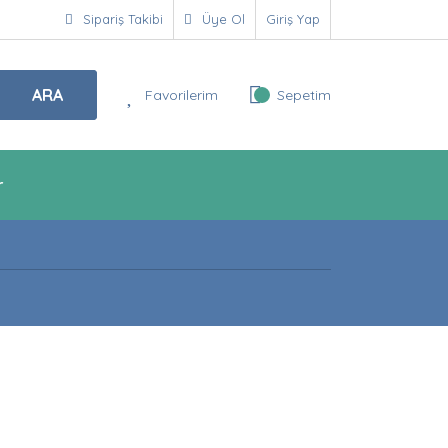
Sipariş Takibi
Üye Ol
Giriş Yap
ARA
Favorilerim
Sepetim
r
!