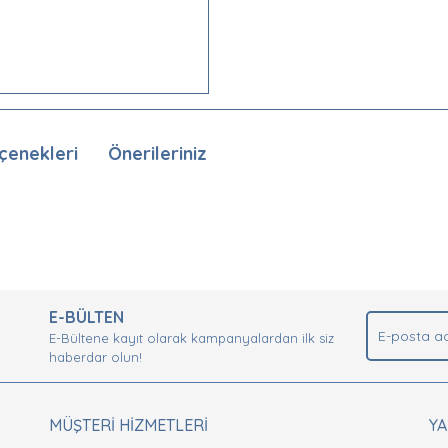
çenekleri
Önerileriniz
nda ve diğer konularda yetersiz gördüğünüz noktaları öneri formunu kullan
Bu ürüne ilk yorumu siz yapın!
.
E-BÜLTEN
Yorum Yaz
E-Bültene kayıt olarak kampanyalardan ilk siz
haberdar olun!
MÜŞTERİ HİZMETLERİ
Y