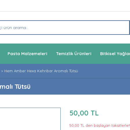
Pasta Malzemeleri
Temizlik Ürünleri
Bitkisel Yağla
Hem Amber Hexa Kehribar Aromalı Tütsü
alı Tütsü
50,00 TL
50,00 TL den başlayan taksitlerle!