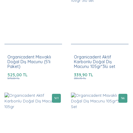
Organicadent Misvaklı
Organicadent Aktif
Doğal Diş Macunu (5'li
Karbonlu Doğal Diş
Paket)
Macunu 105gr*3lü set
525,00 TL
339,90 TL
575,00 TL
359,70 TL
%
11
%
6