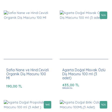
%
26
Safia Nane ve Hind.Cevizli
Agarta Doğal Misvak Özlü
Organik Diş Macunu 100
Diş Macunu 100 ml (3
Ml
adet)
435,00 TL
190,00 TL
585,00 TL
%
40
%
26