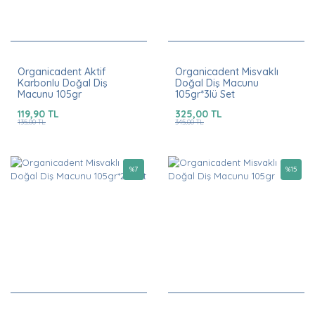
Organicadent Aktif
Organicadent Misvaklı
Karbonlu Doğal Diş
Doğal Diş Macunu
Macunu 105gr
105gr*3lü Set
119,90 TL
325,00 TL
135,00 TL
345,00 TL
%
7
%
15