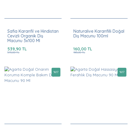
Safia Karanfil ve Hindistan
Naturalive Karanfilli Doğal
Cevizli Organik Diş
Diş Macunu 100ml
Macunu 3x100 Ml
539,90 TL
160,00 TL
570,00 TL
185,00 TL
%
17
%
17