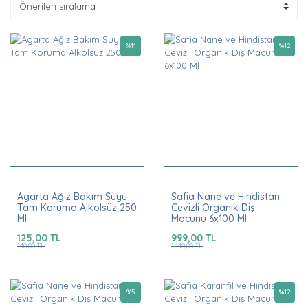
%
11
%
12
Agarta Ağız Bakım Suyu
Safia Nane ve Hindistan
Tam Koruma Alkolsüz 250
Cevizli Organik Diş
Ml
Macunu 6x100 Ml
125,00 TL
999,00 TL
140,00 TL
1.140,00 TL
%
5
%
12