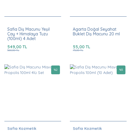
Safia Diş Macunu Yeşil
Agarta Doğal Seyahat
Çay + Himalaya Tuzu
Buklet Diş Macunu 20 ml
(100ml) 4 Adet
549,00 TL
55,00 TL
560,00 TL
75,00 TL
%
2
%
5
Safia Kozmetik
Safia Kozmetik