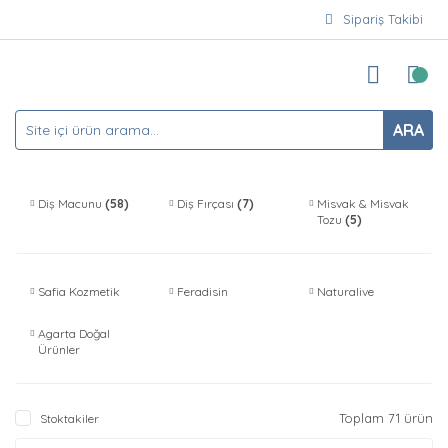
Sipariş Takibi
ARA
Diş Macunu
(58)
Diş Fırçası
(7)
Misvak & Misvak
Tozu
(5)
Safia Kozmetik
Feradisin
Naturalive
Agarta Doğal
Ürünler
Toplam 71 ürün
Stoktakiler