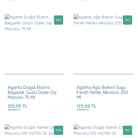
%
25
%
11
Agarta Doğal Ekstra
Agarta Ağız Bakım Suyu
Beyazlık Güçlü Dişler Diş
Ferah Nefes Alkolsüz 250
Macunu 75 Ml
Ml
210,00 TL
125,00 TL
280,00 TL
140,00 TL
%
26
%
21