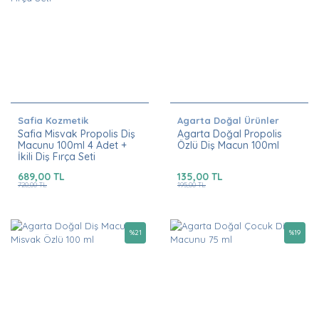
Safia Kozmetik
Agarta Doğal Ürünler
Safia Misvak Propolis Diş
Agarta Doğal Propolis
Macunu 100ml 4 Adet +
Özlü Diş Macun 100ml
İkili Diş Fırça Seti
689,00 TL
135,00 TL
720,00 TL
195,00 TL
%
21
%
19