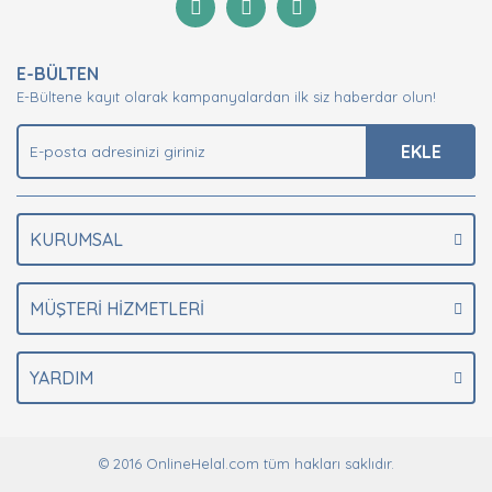
Yorum Yaz
Ürün resmi kalitesiz, bozuk veya görüntülenemiyor.
E-BÜLTEN
Ürün açıklamasında eksik bilgiler bulunuyor.
E-Bültene kayıt olarak kampanyalardan ilk siz haberdar olun!
Ürün bilgilerinde hatalar bulunuyor.
Ürün fiyatı diğer sitelerden daha pahalı.
EKLE
Bu ürüne benzer farklı alternatifler olmalı.
KURUMSAL
MÜŞTERİ HİZMETLERİ
Gönder
YARDIM
© 2016 OnlineHelal.com tüm hakları saklıdır.