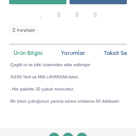
Karşılaştır
Ürün Bilgisi
Yorumlar
Taksit Seçen
-Çeşitli ot ve bitki özlerinden elde edilmiştir
-%100 Yerli ve Milli LAYANSAA tütsü.
- Her pakette 20 çubuk mevcuttur.
-Bir tütsü çubuğunun yanma süresi ortalama 50 dakikadır.
Bu ürünün fiyat bilgisi, resim, ürün açıklamalarında ve
diğer konularda yetersiz gördüğünüz noktaları öneri
Bu ürüne ilk yorumu siz yapın!
formunu kullanarak tarafımıza iletebilirsiniz.
Görüş ve önerileriniz için teşekkür ederiz.