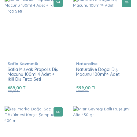
%
4
%
6
Safia Kozmetik
Naturalive
Safia Misvak Propolis Diş
Naturalive Doğal Diş
Macunu 100ml 4 Adet +
Macunu 100ml*4 Adet
İkili Diş Fırça Seti
689,00 TL
599,00 TL
720,00 TL
640,00 TL
%
17