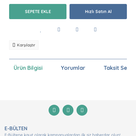
SEPETE EKLE
Hızlı Satın Al
Karşılaştır
Ürün Bilgisi
Yorumlar
Taksit Seçen
Bu ürünün fiyat bilgisi, resim, ürün açıklamalarında ve
diğer konularda yetersiz gördüğünüz noktaları öneri
Bu ürüne ilk yorumu siz yapın!
formunu kullanarak tarafımıza iletebilirsiniz.
Görüş ve önerileriniz için teşekkür ederiz.
Yorum Yaz
Ürün resmi kalitesiz, bozuk veya görüntülenemiyor.
E-BÜLTEN
Ürün açıklamasında eksik bilgiler bulunuyor.
E-Bültene kayıt olarak kampanyalardan ilk siz haberdar olun!