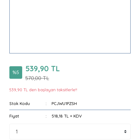
539,90 TL
%5
570,00 TL
539,90 TL den başlayan taksitlerle!!
Stok Kodu
PCJWU1PZSH
Fiyat
518,18 TL + KDV