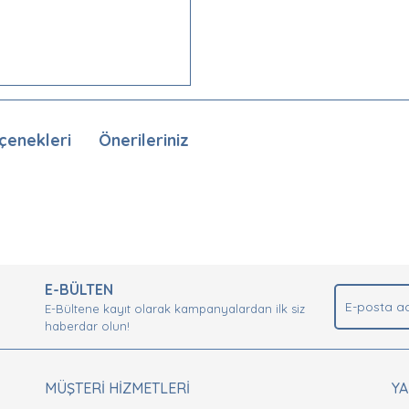
çenekleri
Önerileriniz
nda ve diğer konularda yetersiz gördüğünüz noktaları öneri formunu kullan
Bu ürüne ilk yorumu siz yapın!
.
E-BÜLTEN
Yorum Yaz
E-Bültene kayıt olarak kampanyalardan ilk siz
haberdar olun!
MÜŞTERİ HİZMETLERİ
Y