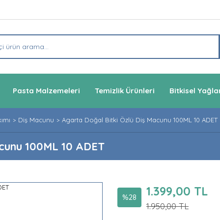
Pasta Malzemeleri
Temizlik Ürünleri
Bitkisel Yağla
kımı
Diş Macunu
Agarta Doğal Bitki Özlü Diş Macunu 100ML 10 ADET
acunu 100ML 10 ADET
1.399,00 TL
%28
1.950,00 TL