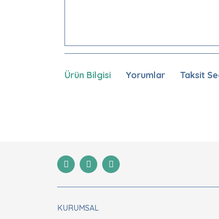
Ürün Bilgisi
Yorumlar
Taksit Se
Bu ürünün fiyat bilgisi, resim, ürün açıklamaları
Görüş ve önerileriniz için teşekkür ederiz.
Ürün resmi kalitesiz, bozuk veya görüntülenemiyor
Ürün açıklamasında eksik bilgiler bulunuyor.
Ürün bilgilerinde hatalar bulunuyor.
Ürün fiyatı diğer sitelerden daha pahalı.
Bu ürüne benzer farklı alternatifler olmalı.
KURUMSAL