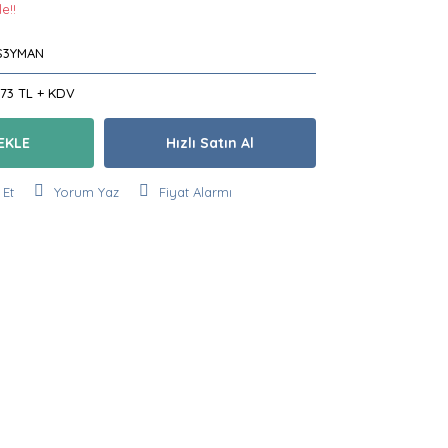
e!!
S3YMAN
,73 TL + KDV
EKLE
Hızlı Satın Al
 Et
Yorum Yaz
Fiyat Alarmı