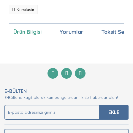
Karşılaştır
Ürün Bilgisi
Yorumlar
Taksit Seçen
Bu ürünün fiyat bilgisi, resim, ürün açıklamalarında ve
diğer konularda yetersiz gördüğünüz noktaları öneri
Bu ürüne ilk yorumu siz yapın!
formunu kullanarak tarafımıza iletebilirsiniz.
Görüş ve önerileriniz için teşekkür ederiz.
Yorum Yaz
Ürün resmi kalitesiz, bozuk veya görüntülenemiyor.
E-BÜLTEN
Ürün açıklamasında eksik bilgiler bulunuyor.
E-Bültene kayıt olarak kampanyalardan ilk siz haberdar olun!
Ürün bilgilerinde hatalar bulunuyor.
Ürün fiyatı diğer sitelerden daha pahalı.
EKLE
Bu ürüne benzer farklı alternatifler olmalı.