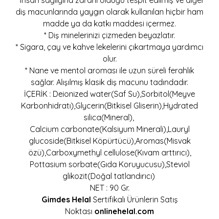
* İnsan sağlığına zararlı olduğu tespit edilmiş ve diğer
diş macunlarında yaygın olarak kullanılan hiçbir ham
madde ya da katkı maddesi içermez.
* Diş minelerinizi çizmeden beyazlatır.
* Sigara, çay ve kahve lekelerini çıkartmaya yardımcı
olur.
* Nane ve mentol aroması ile uzun süreli ferahlık
sağlar. Alışılmış klasik diş macunu tadındadır.
İÇERİK : Deionized water(Saf Su),Sorbitol(Meyve
Karbonhidratı),Glycerin(Bitkisel Gliserin),Hydrated
silica(Mineral),
Calcium carbonate(Kalsiyum Minerali),Lauryl
glucoside(Bitkisel Köpürtücü),Aromas(Misvak
özü),Carboxymethyl cellulose(Kıvam arttırıcı),
Pottasium sorbate(Gıda Koruyucusu),Steviol
glikozit(Doğal tatlandırıcı)
NET : 90 Gr.
Gimdes
Helal
Sertifikalı Ürünlerin Satış
Noktası
onlinehelal.com