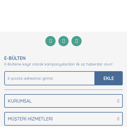
Bu ürünün fiyat bilgisi, resim, ürün açıklamalarında ve
diğer konularda yetersiz gördüğünüz noktaları öneri
Bu ürüne ilk yorumu siz yapın!
formunu kullanarak tarafımıza iletebilirsiniz.
Görüş ve önerileriniz için teşekkür ederiz.
Yorum Yaz
Ürün resmi kalitesiz, bozuk veya görüntülenemiyor.
E-BÜLTEN
Ürün açıklamasında eksik bilgiler bulunuyor.
E-Bültene kayıt olarak kampanyalardan ilk siz haberdar olun!
Ürün bilgilerinde hatalar bulunuyor.
Ürün fiyatı diğer sitelerden daha pahalı.
EKLE
Bu ürüne benzer farklı alternatifler olmalı.
KURUMSAL
MÜŞTERİ HİZMETLERİ
Gönder