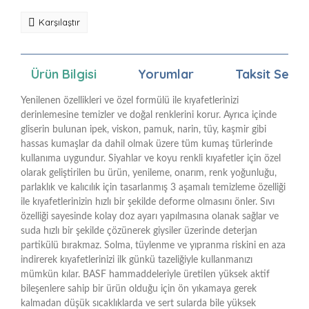
Karşılaştır
Ürün Bilgisi
Yorumlar
Taksit Seçen
Yenilenen özellikleri ve özel formülü ile kıyafetlerinizi
derinlemesine temizler ve doğal renklerini korur. Ayrıca içinde
gliserin bulunan ipek, viskon, pamuk, narin, tüy, kaşmir gibi
hassas kumaşlar da dahil olmak üzere tüm kumaş türlerinde
kullanıma uygundur. Siyahlar ve koyu renkli kıyafetler için özel
olarak geliştirilen bu ürün, yenileme, onarım, renk yoğunluğu,
parlaklık ve kalıcılık için tasarlanmış 3 aşamalı temizleme özelliği
ile kıyafetlerinizin hızlı bir şekilde deforme olmasını önler. Sıvı
özelliği sayesinde kolay doz ayarı yapılmasına olanak sağlar ve
suda hızlı bir şekilde çözünerek giysiler üzerinde deterjan
partikülü bırakmaz. Solma, tüylenme ve yıpranma riskini en aza
indirerek kıyafetlerinizi ilk günkü tazeliğiyle kullanmanızı
mümkün kılar. BASF hammaddeleriyle üretilen yüksek aktif
bileşenlere sahip bir ürün olduğu için ön yıkamaya gerek
kalmadan düşük sıcaklıklarda ve sert sularda bile yüksek