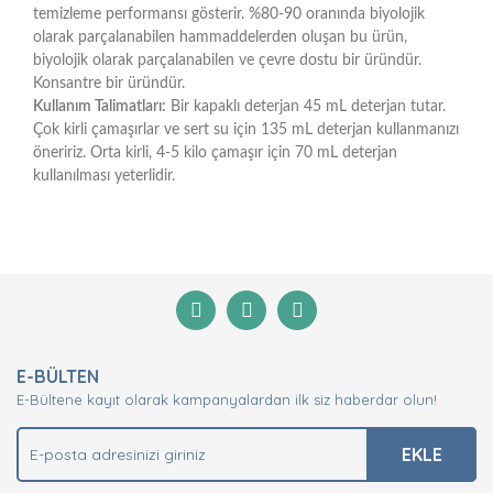
temizleme performansı gösterir. %80-90 oranında biyolojik
olarak parçalanabilen hammaddelerden oluşan bu ürün,
biyolojik olarak parçalanabilen ve çevre dostu bir üründür.
Konsantre bir üründür.
Kullanım Talimatları:
Bir kapaklı deterjan 45 mL deterjan tutar.
Çok kirli çamaşırlar ve sert su için 135 mL deterjan kullanmanızı
öneririz. Orta kirli, 4-5 kilo çamaşır için 70 mL deterjan
kullanılması yeterlidir.
Bu ürünün fiyat bilgisi, resim, ürün açıklamalarında ve
diğer konularda yetersiz gördüğünüz noktaları öneri
Bu ürüne ilk yorumu siz yapın!
formunu kullanarak tarafımıza iletebilirsiniz.
Görüş ve önerileriniz için teşekkür ederiz.
Yorum Yaz
Ürün resmi kalitesiz, bozuk veya görüntülenemiyor.
E-BÜLTEN
Ürün açıklamasında eksik bilgiler bulunuyor.
E-Bültene kayıt olarak kampanyalardan ilk siz haberdar olun!
Ürün bilgilerinde hatalar bulunuyor.
Ürün fiyatı diğer sitelerden daha pahalı.
EKLE
Bu ürüne benzer farklı alternatifler olmalı.