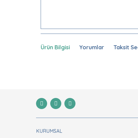
Ürün Bilgisi
Yorumlar
Taksit Se
Bu ürünün fiyat bilgisi, resim, ürün açıklamaları
Görüş ve önerileriniz için teşekkür ederiz.
Ürün resmi kalitesiz, bozuk veya görüntülenemiyor
Ürün açıklamasında eksik bilgiler bulunuyor.
Ürün bilgilerinde hatalar bulunuyor.
Ürün fiyatı diğer sitelerden daha pahalı.
Bu ürüne benzer farklı alternatifler olmalı.
KURUMSAL