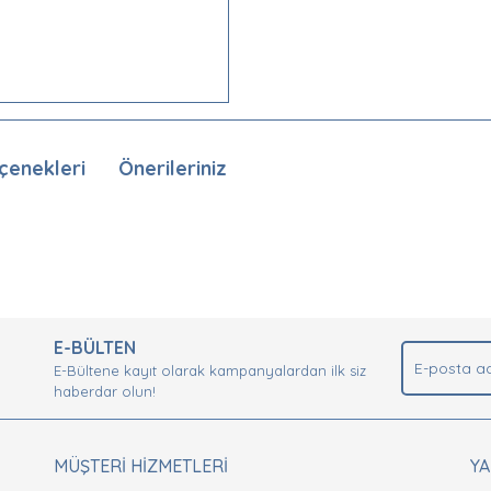
çenekleri
Önerileriniz
nda ve diğer konularda yetersiz gördüğünüz noktaları öneri formunu kullan
Bu ürüne ilk yorumu siz yapın!
.
E-BÜLTEN
Yorum Yaz
E-Bültene kayıt olarak kampanyalardan ilk siz
haberdar olun!
MÜŞTERİ HİZMETLERİ
Y