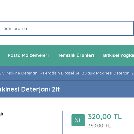
Pasta Malzemeleri
Temizlik Ürünleri
Bitkisel Yağla
Sıvı Makine Deterjanı
Feradisin Bitkisel Jel Bulaşık Makinesi Deterjanı 2
kinesi Deterjanı 2lt
320,00 TL
%11
360,00 TL