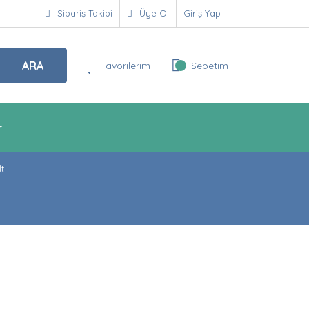
Sipariş Takibi
Üye Ol
Giriş Yap
ARA
Favorilerim
Sepetim
r
lt