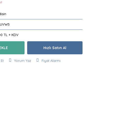
!!
isin
TUVW5
00 TL + KDV
EKLE
Hızlı Satın Al
 Et
Yorum Yaz
Fiyat Alarmı