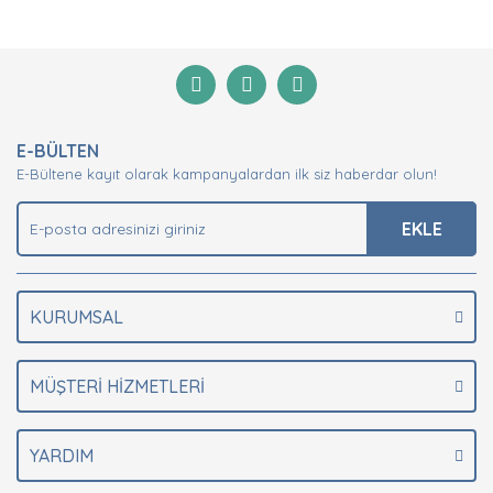
Bu ürünün fiyat bilgisi, resim, ürün açıklamalarında ve
diğer konularda yetersiz gördüğünüz noktaları öneri
Bu ürüne ilk yorumu siz yapın!
formunu kullanarak tarafımıza iletebilirsiniz.
Görüş ve önerileriniz için teşekkür ederiz.
Yorum Yaz
Ürün resmi kalitesiz, bozuk veya görüntülenemiyor.
E-BÜLTEN
Ürün açıklamasında eksik bilgiler bulunuyor.
E-Bültene kayıt olarak kampanyalardan ilk siz haberdar olun!
Ürün bilgilerinde hatalar bulunuyor.
Ürün fiyatı diğer sitelerden daha pahalı.
EKLE
Bu ürüne benzer farklı alternatifler olmalı.
KURUMSAL
MÜŞTERİ HİZMETLERİ
Gönder
YARDIM