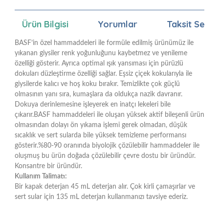
Ürün Bilgisi
Yorumlar
Taksit Seçen
BASF’in özel hammaddeleri ile formüle edilmiş ürünümüz ile
yıkanan giysiler renk yoğunluğunu kaybetmez ve yenileme
özelliği gösterir. Ayrıca optimal ışık yansıması için pürüzlü
dokuları düzleştirme özelliği sağlar. Eşsiz çiçek kokularıyla ile
giysilerde kalıcı ve hoş koku bırakır. Temizlikte çok güçlü
olmasının yanı sıra, kumaşlara da oldukça nazik davranır.
Dokuya derinlemesine işleyerek en inatçı lekeleri bile
çıkarır.BASF hammaddeleri ile oluşan yüksek aktif bileşenli ürün
olmasından dolayı ön yıkama işlemi gerek olmadan, düşük
sıcaklık ve sert sularda bile yüksek temizleme performansı
gösterir.%80-90 oranında biyolojik çözülebilir hammaddeler ile
oluşmuş bu ürün doğada çözülebilir çevre dostu bir üründür.
Konsantre bir üründür.
Kullanım Talimatı:
Bir kapak deterjan 45 mL deterjan alır. Çok kirli çamaşırlar ve
sert sular için 135 mL deterjan kullanmanızı tavsiye ederiz.