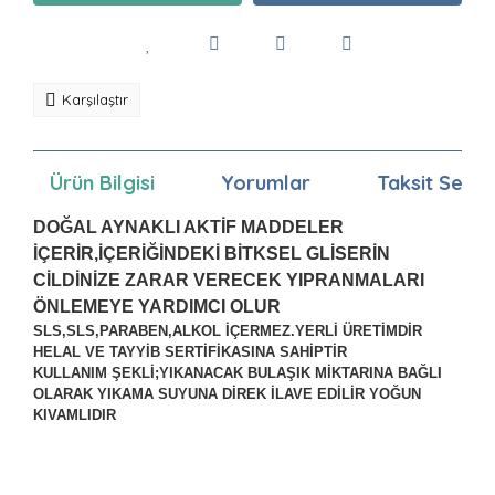
Karşılaştır
Ürün Bilgisi
Yorumlar
Taksit Seçen
DOĞAL AYNAKLI AKTİF MADDELER
İÇERİR,İÇERİĞİNDEKİ BİTKSEL GLİSERİN
CİLDİNİZE ZARAR VERECEK YIPRANMALARI
ÖNLEMEYE YARDIMCI OLUR
SLS,SLS,PARABEN,ALKOL İÇERMEZ.YERLİ ÜRETİMDİR
HELAL VE TAYYİB SERTİFİKASINA SAHİPTİR
KULLANIM ŞEKLİ;YIKANACAK BULAŞIK MİKTARINA BAĞLI
OLARAK YIKAMA SUYUNA DİREK İLAVE EDİLİR YOĞUN
KIVAMLIDIR
Bu ürünün fiyat bilgisi, resim, ürün açıklamalarında ve
diğer konularda yetersiz gördüğünüz noktaları öneri