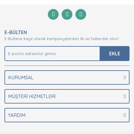
Bu ürüne ilk yorumu siz yapın!
formunu kullanarak tarafımıza iletebilirsiniz.
Görüş ve önerileriniz için teşekkür ederiz.
Yorum Yaz
Ürün resmi kalitesiz, bozuk veya görüntülenemiyor.
E-BÜLTEN
Ürün açıklamasında eksik bilgiler bulunuyor.
E-Bültene kayıt olarak kampanyalardan ilk siz haberdar olun!
Ürün bilgilerinde hatalar bulunuyor.
Ürün fiyatı diğer sitelerden daha pahalı.
EKLE
Bu ürüne benzer farklı alternatifler olmalı.
KURUMSAL
MÜŞTERİ HİZMETLERİ
Gönder
YARDIM