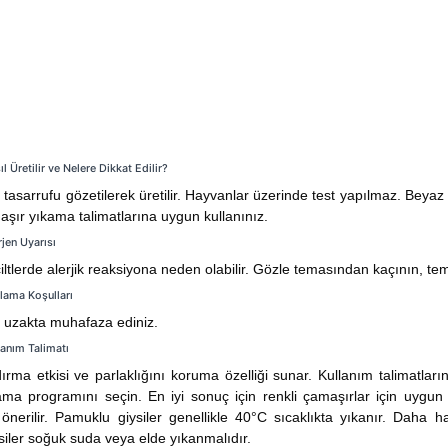
l Üretilir ve Nelere Dikkat Edilir?
tasarrufu gözetilerek üretilir. Hayvanlar üzerinde test yapılmaz. Beyaz çam
maşır yıkama talimatlarına uygun kullanınız.
rjen Uyarısı
ltlerde alerjik reaksiyona neden olabilir. Gözle temasından kaçının, tem
klama Koşulları
 uzakta muhafaza ediniz.
lanım Talimatı
rma etkisi ve parlaklığını koruma özelliği sunar. Kullanım talimatlar
ogramını seçin. En iyi sonuç için renkli çamaşırlar için uygun pro
nerilir. Pamuklu giysiler genellikle 40°C sıcaklıkta yıkanır. Daha
siler soğuk suda veya elde yıkanmalıdır.