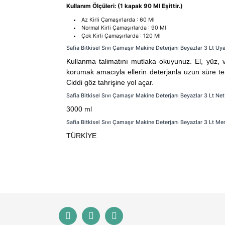
Kullanım Ölçüleri: (1 kapak 90 Ml Eşittir.)
Az Kirli Çamaşırlarda : 60 Ml
Normal Kirli Çamaşırlarda : 90 Ml
Çok Kirli Çamaşırlarda : 120 Ml
Safia Bitkisel Sıvı Çamaşır Makine Deterjanı Beyazlar 3 Lt Uya
Kullanma talimatını mutlaka okuyunuz. El, yüz, 
korumak amacıyla ellerin deterjanla uzun süre t
Ciddi göz tahrişine yol açar.
Safia Bitkisel Sıvı Çamaşır Makine Deterjanı Beyazlar 3 Lt Net
3000 ml
Safia Bitkisel Sıvı Çamaşır Makine Deterjanı Beyazlar 3 Lt Me
TÜRKİYE
Bu ürünün fiyat bilgisi, resim, ürün açıklamaları
Görüş ve önerileriniz için teşekkür ederiz.
Ürün resmi kalitesiz, bozuk veya görüntülenemiyor
Ürün açıklamasında eksik bilgiler bulunuyor.