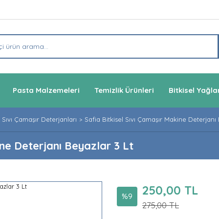
Pasta Malzemeleri
Temizlik Ürünleri
Bitkisel Yağla
Sıvı Çamaşır Deterjanları
Safia Bitkisel Sıvı Çamaşır Makine Deterjanı 
ine Deterjanı Beyazlar 3 Lt
250,00 TL
%9
275,00 TL