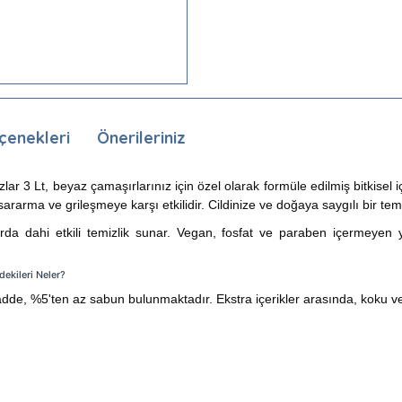
çenekleri
Önerileriniz
r 3 Lt, beyaz çamaşırlarınız için özel olarak formüle edilmiş bitkisel iç
rarma ve grileşmeye karşı etkilidir. Cildinize ve doğaya saygılı bir temi
rda dahi etkili temizlik sunar. Vegan, fosfat ve paraben içermeyen ya
dekileri Neler?
de, %5'ten az sabun bulunmaktadır. Ekstra içerikler arasında, koku ve