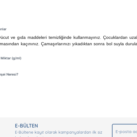
rılar
vücut ve gıda maddeleri temizliğinde kullanmayınız. Çocuklardan uzak
emasından kaçınınız. Çamaşırlarınızı yıkadıktan sonra bol suyla duru
 Miktar (g/ml)
nşei Neresi?
nda ve diğer konularda yetersiz gördüğünüz noktaları öneri formunu kullan
Bu ürüne ilk yorumu siz yapın!
.
E-BÜLTEN
Yorum Yaz
E-Bültene kayıt olarak kampanyalardan ilk siz