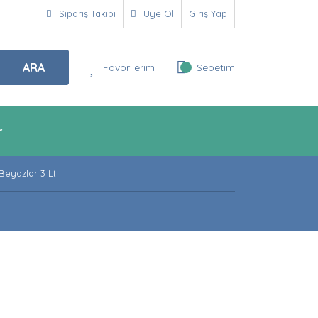
Sipariş Takibi
Üye Ol
Giriş Yap
ARA
Favorilerim
Sepetim
r
Beyazlar 3 Lt