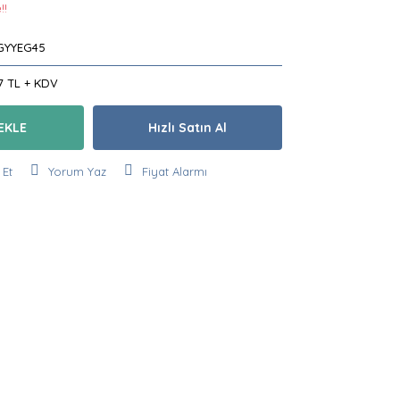
!!
GYYEG45
7 TL + KDV
EKLE
Hızlı Satın Al
 Et
Yorum Yaz
Fiyat Alarmı