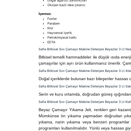
Doğal ağartıcı yardımcıları
Oksijen bazlı leke çıkarıcı
İçermez:
Fosfat
Paraben
Klor
Hayvansal içerik
Petrokimyasal katkı
EDTA
Safia Bitkisel Sıvı Çamaşır Makine Deterjanı Beyazlar 3 Lt Nası
Bitkisel temelli hammaddeler ile düşük ısıda enerji 
çamaşırlar için ayrı ürün kullanmanız önerilir. Ça
Safia Bitkisel Sıvı Çamaşır Makine Deterjanı Beyazlar 3 Lt Ale
Doğal içeriklerde bulunan bazı bileşenler hassas ci
Safia Bitkisel Sıvı Çamaşır Makine Deterjanı Beyazlar 3 Lt Sa
Serin ve kuru ortamda, doğrudan güneş ışığından
Safia Bitkisel Sıvı Çamaşır Makine Deterjanı Beyazlar 3 Lt Kul
Beyaz Çamaşır Yıkama Jeli, renkleri geri kazandı
Mümkünse ön yıkama yapmadan doğrudan yıkama pr
yıkama, narin yıkama veya benzeri programlar ö
programları kullanılmalıdır. Yünlü veya hassas giy