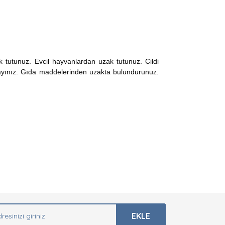
 tutunuz. Evcil hayvanlardan uzak tutunuz. Cildi
layınız. Gıda maddelerinden uzakta bulundurunuz.
arak tarafımıza iletebilirsiniz.
EKLE