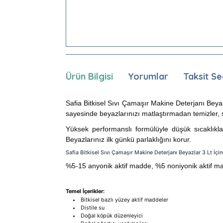
Ürün Bilgisi
Yorumlar
Taksit Se
Safia Bitkisel Sıvı Çamaşır Makine Deterjanı Beyazla
sayesinde beyazlarınızı matlaştırmadan temizler, sa
Yüksek performanslı formülüyle düşük sıcaklıkla
Beyazlarınız ilk günkü parlaklığını korur.
Safia Bitkisel Sıvı Çamaşır Makine Deterjanı Beyazlar 3 Lt İçin
%5-15 anyonik aktif madde, %5 noniyonik aktif mad
Temel İçerikler:
Bitkisel bazlı yüzey aktif maddeler
Distile su
Doğal köpük düzenleyici