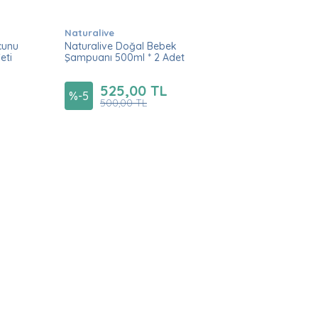
Naturalive
cunu
Naturalive Doğal Bebek
eti
Şampuanı 500ml * 2 Adet
525,00 TL
%
-5
500,00 TL