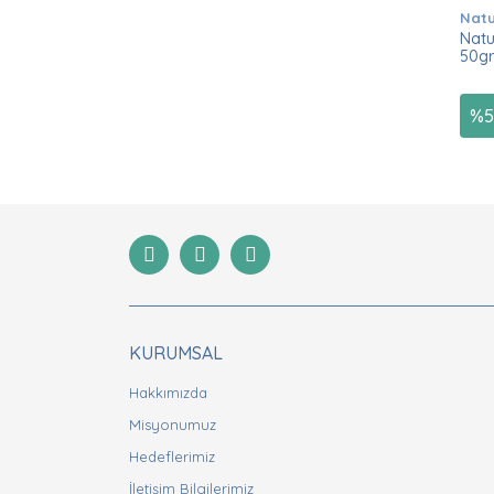
Natu
Natu
50gr
%
5
KURUMSAL
Hakkımızda
Misyonumuz
Hedeflerimiz
İletişim Bilgilerimiz