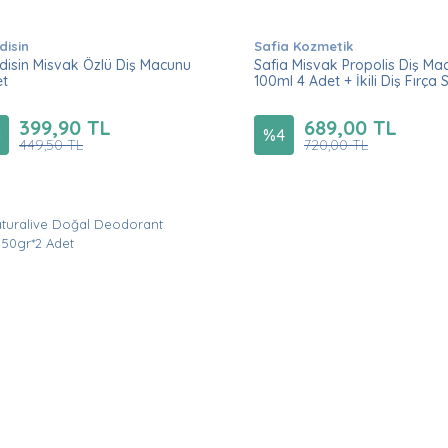
disin
Safia Kozmetik
disin Misvak Özlü Diş Macunu
Safia Misvak Propolis Diş Ma
et
100ml 4 Adet + İkili Diş Fırça S
399,90 TL
689,00 TL
1
%
4
449,50 TL
720,00 TL