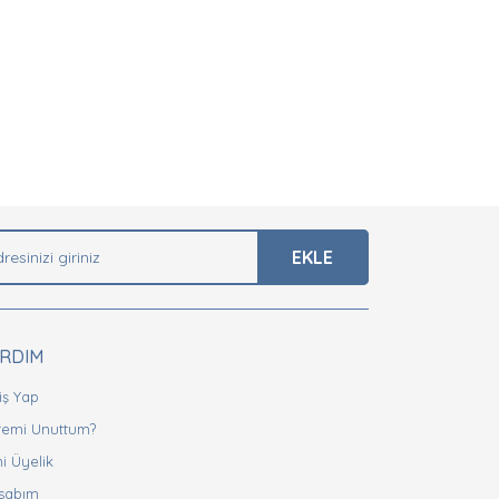
EKLE
ARDIM
iş Yap
fremi Unuttum?
i Üyelik
sabım