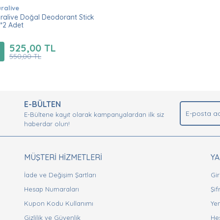
ralive
ralive Doğal Deodorant Stick
*2 Adet
525,00 TL
550,00 TL
E-BÜLTEN
E-Bültene kayıt olarak kampanyalardan ilk siz
haberdar olun!
MÜŞTERİ HİZMETLERİ
Y
İade ve Değişim Şartları
Gir
Hesap Numaraları
Şi
Kupon Kodu Kullanımı
Yen
Gizlilik ve Güvenlik
He