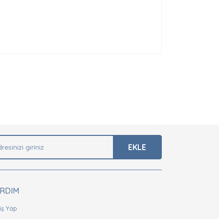
EKLE
ARDIM
iş Yap