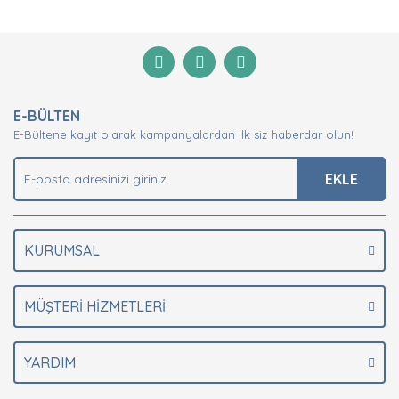
Bu ürünün fiyat bilgisi, resim, ürün açıklamalarında ve
diğer konularda yetersiz gördüğünüz noktaları öneri
Bu ürüne ilk yorumu siz yapın!
formunu kullanarak tarafımıza iletebilirsiniz.
Görüş ve önerileriniz için teşekkür ederiz.
Yorum Yaz
Ürün resmi kalitesiz, bozuk veya görüntülenemiyor.
E-BÜLTEN
Ürün açıklamasında eksik bilgiler bulunuyor.
E-Bültene kayıt olarak kampanyalardan ilk siz haberdar olun!
Ürün bilgilerinde hatalar bulunuyor.
Ürün fiyatı diğer sitelerden daha pahalı.
EKLE
Bu ürüne benzer farklı alternatifler olmalı.
KURUMSAL
MÜŞTERİ HİZMETLERİ
Gönder
YARDIM