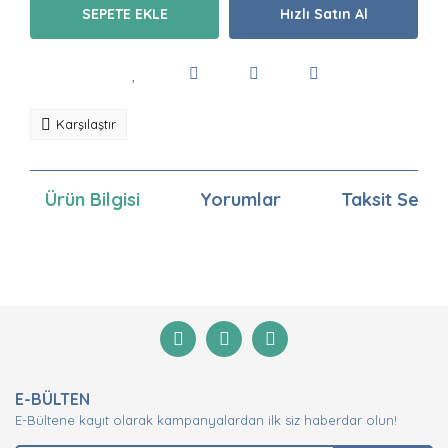
SEPETE EKLE
Hızlı Satın Al
Karşılaştır
Ürün Bilgisi
Yorumlar
Taksit Seçen
Bu ürünün fiyat bilgisi, resim, ürün açıklamalarında ve
diğer konularda yetersiz gördüğünüz noktaları öneri
Bu ürüne ilk yorumu siz yapın!
formunu kullanarak tarafımıza iletebilirsiniz.
Görüş ve önerileriniz için teşekkür ederiz.
Yorum Yaz
Ürün resmi kalitesiz, bozuk veya görüntülenemiyor.
E-BÜLTEN
Ürün açıklamasında eksik bilgiler bulunuyor.
E-Bültene kayıt olarak kampanyalardan ilk siz haberdar olun!
Ürün bilgilerinde hatalar bulunuyor.