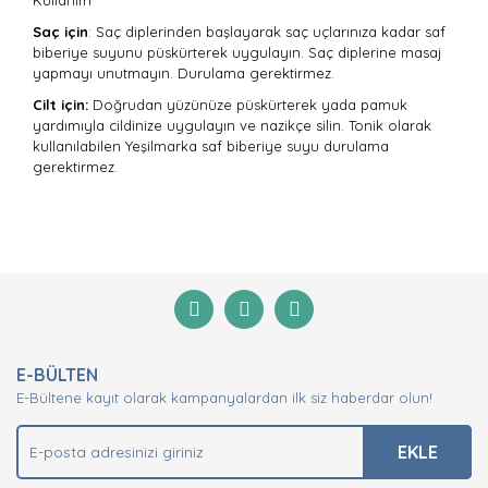
Kullanım
Saç için
: Saç diplerinden başlayarak saç uçlarınıza kadar saf
biberiye suyunu püskürterek uygulayın. Saç diplerine masaj
yapmayı unutmayın. Durulama gerektirmez.
Cilt için:
Doğrudan yüzünüze püskürterek yada pamuk
yardımıyla cildinize uygulayın ve nazikçe silin. Tonik olarak
kullanılabilen Yeşilmarka saf biberiye suyu durulama
gerektirmez.
Bu ürünün fiyat bilgisi, resim, ürün açıklamalarında ve
diğer konularda yetersiz gördüğünüz noktaları öneri
Bu ürüne ilk yorumu siz yapın!
formunu kullanarak tarafımıza iletebilirsiniz.
Görüş ve önerileriniz için teşekkür ederiz.
Yorum Yaz
Ürün resmi kalitesiz, bozuk veya görüntülenemiyor.
E-BÜLTEN
Ürün açıklamasında eksik bilgiler bulunuyor.
E-Bültene kayıt olarak kampanyalardan ilk siz haberdar olun!
Ürün bilgilerinde hatalar bulunuyor.
Ürün fiyatı diğer sitelerden daha pahalı.
EKLE
Bu ürüne benzer farklı alternatifler olmalı.