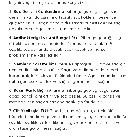
kaşıntı veya tahriş sorunlarına karşı etkilidir.
3.
Saç Derisini Canlandırma:
Biberiye yaprağı suyu, saç
derisinin kan dolaşımını artırarak, saç köklerini besler ve
güçlendirir. Bu, saçın daha hızlı uzamasını destekler ve saç
dökülmesini engellemeye yardımcı olabilir.
4.
Antibakteriyel ve Antifungal Etki:
Biberiye yaprağı suyu,
ciltteki bakteriler ve mantarlar üzerinde etkili olabilir. Bu
özellik, saç derisinde oluşabilecek kepek ve mantar
problemlerine karşı etkilidir.
5.
Nemlendirici Özellik:
Biberiye yaprağı suyu, cilt ve saç için
nemlendirici bir etki sağlar. Saçın ve cildin nem dengesini
koruyarak, kuruluk ve dökülmeleri önler. Aynı zamanda saçın
daha yumuşak, parlak ve sağlıklı görünmesini sağlar.
6.
Saçın Parlaklığını Artırma:
Biberiye yaprağı suyu, saçın
doğal parlaklığını artırır ve saçı besler. Bu özellik, cansız ve
mat görünen saçları canlandırmak için faydalıdır.
7.
Cilt Yenileyici Etki:
Biberiye yaprağı suyu, ciltteki ölü
hücreleri arındırmaya ve cildi yenilemeye yardımcı olabilir. Bu
özellik, özellikle ciltteki tıkanmış gözeneklerin açılmasını ve
cildin taze görünmesini sağlar.