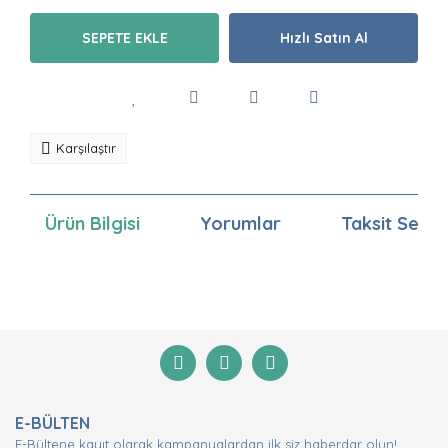
SEPETE EKLE
Hızlı Satın Al
Karşılaştır
Ürün Bilgisi
Yorumlar
Taksit Seçen
Bu ürünün fiyat bilgisi, resim, ürün açıklamalarında ve
diğer konularda yetersiz gördüğünüz noktaları öneri
Bu ürüne ilk yorumu siz yapın!
formunu kullanarak tarafımıza iletebilirsiniz.
Görüş ve önerileriniz için teşekkür ederiz.
Yorum Yaz
Ürün resmi kalitesiz, bozuk veya görüntülenemiyor.
E-BÜLTEN
Ürün açıklamasında eksik bilgiler bulunuyor.
E-Bültene kayıt olarak kampanyalardan ilk siz haberdar olun!