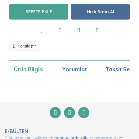
SEPETE EKLE
Hızlı Satın Al
Karşılaştır
Ürün Bilgisi
Yorumlar
Taksit Seçen
Bu ürünün fiyat bilgisi, resim, ürün açıklamalarında ve
diğer konularda yetersiz gördüğünüz noktaları öneri
Bu ürüne ilk yorumu siz yapın!
formunu kullanarak tarafımıza iletebilirsiniz.
Görüş ve önerileriniz için teşekkür ederiz.
Yorum Yaz
Ürün resmi kalitesiz, bozuk veya görüntülenemiyor.
E-BÜLTEN
Ürün açıklamasında eksik bilgiler bulunuyor.
E-Bültene kayıt olarak kampanyalardan ilk siz haberdar olun!