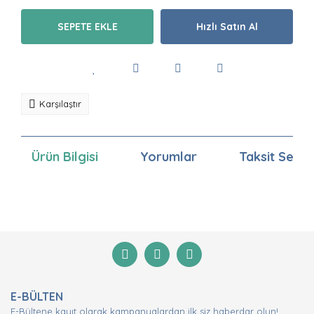
SEPETE EKLE
Hızlı Satın Al
Karşılaştır
Ürün Bilgisi
Yorumlar
Taksit Seçen
Bu ürünün fiyat bilgisi, resim, ürün açıklamalarında ve
diğer konularda yetersiz gördüğünüz noktaları öneri
Bu ürüne ilk yorumu siz yapın!
formunu kullanarak tarafımıza iletebilirsiniz.
Görüş ve önerileriniz için teşekkür ederiz.
Yorum Yaz
Ürün resmi kalitesiz, bozuk veya görüntülenemiyor.
E-BÜLTEN
Ürün açıklamasında eksik bilgiler bulunuyor.
E-Bültene kayıt olarak kampanyalardan ilk siz haberdar olun!