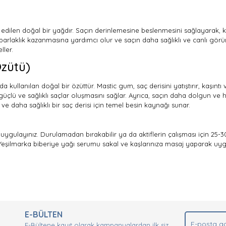
 edilen doğal bir yağdır. Saçın derinlemesine beslenmesini sağlayarak,
 parlaklık kazanmasına yardımcı olur ve saçın daha sağlıklı ve canlı gör
ller.
zütü)
kullanılan doğal bir özüttür. Mastic gum, saç derisini yatıştırır, kaşıntı ve
güçlü ve sağlıklı saçlar oluşmasını sağlar. Ayrıca, saçın daha dolgun ve 
 ve daha sağlıklı bir saç derisi için temel besin kaynağı sunar.
ygulayınız. Durulamadan bırakabilir ya da aktiflerin çalışması için 25-3
in Yeşilmarka biberiye yağı serumu sakal ve kaşlarınıza masaj yaparak uy
nda ve diğer konularda yetersiz gördüğünüz noktaları öneri formunu kullan
Bu ürüne ilk yorumu siz yapın!
.
E-BÜLTEN
Yorum Yaz
E-Bültene kayıt olarak kampanyalardan ilk siz