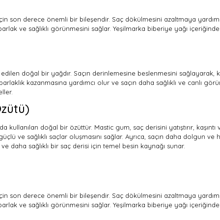
 için son derece önemli bir bileşendir. Saç dökülmesini azaltmaya yardımcı
rlak ve sağlıklı görünmesini sağlar. Yeşilmarka biberiye yağı içeriğindeki b
 edilen doğal bir yağdır. Saçın derinlemesine beslenmesini sağlayarak,
 parlaklık kazanmasına yardımcı olur ve saçın daha sağlıklı ve canlı gör
ller.
zütü)
kullanılan doğal bir özüttür. Mastic gum, saç derisini yatıştırır, kaşıntı ve
güçlü ve sağlıklı saçlar oluşmasını sağlar. Ayrıca, saçın daha dolgun ve 
 ve daha sağlıklı bir saç derisi için temel besin kaynağı sunar.
 için son derece önemli bir bileşendir. Saç dökülmesini azaltmaya yardımcı
rlak ve sağlıklı görünmesini sağlar. Yeşilmarka biberiye yağı içeriğindeki b