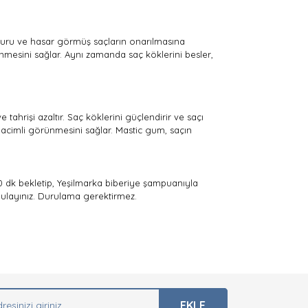
 kuru ve hasar görmüş saçların onarılmasına
ünmesini sağlar. Aynı zamanda saç köklerini besler,
 tahrişi azaltır. Saç köklerini güçlendirir ve saçı
hacimli görünmesini sağlar. Mastic gum, saçın
0 dk bekletip, Yeşilmarka biberiye şampuanıyla
gulayınız. Durulama gerektirmez.
arak tarafımıza iletebilirsiniz.
EKLE