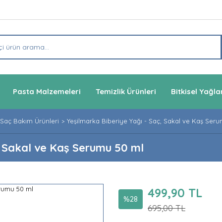
Pasta Malzemeleri
Temizlik Ürünleri
Bitkisel Yağla
Saç Bakım Ürünleri
Yeşilmarka Biberiye Yağı - Saç, Sakal ve Kaş Ser
, Sakal ve Kaş Serumu 50 ml
499,90 TL
%28
695,00 TL