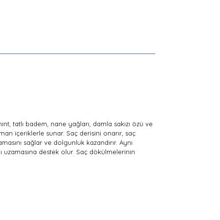
 hint, tatlı badem, nane yağları, damla sakızı özü ve
an içeriklerle sunar. Saç derisini onarır, saç
 uzamasını sağlar ve dolgunluk kazandırır. Aynı
klı uzamasına destek olur. Saç dökülmelerinin