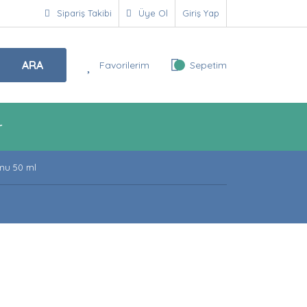
Sipariş Takibi
Üye Ol
Giriş Yap
ARA
Favorilerim
Sepetim
r
umu 50 ml