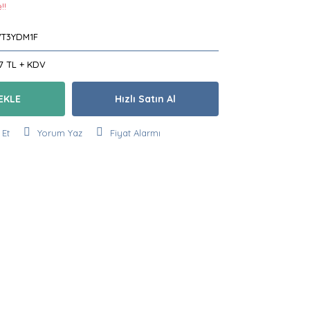
!!
T3YDM1F
17 TL + KDV
EKLE
Hızlı Satın Al
 Et
Yorum Yaz
Fiyat Alarmı