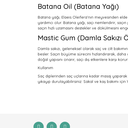
Batana Oil (Batana Yağı)
Batana yağı, Elaeis Oleifera'nın meyvesinden elde
yardımcı olur. Batana yağı, saçı nemlendirir, saçın
saçın hızlı uzamasını destekler ve dökülmesini enge
Mastic Gum (Damla Sakızı Ö
Damla sakızı, geleneksel olarak saç ve cilt bakımında 
besler. Saçın büyüme sürecini hızlandırarak, daha 
doğal yapısını onarır, saçı dış etkenlere karşı korur
Kullanım
Saç diplerinden saç uçlarına kadar masaj yaparak u
yıkayıp durulayabilirsiniz. Sakal ve kaş bakımı iç
Bu ürünün fiyat bilgisi, resim, ürün açıklamaları
Görüş ve önerileriniz için teşekkür ederiz.
Ürün resmi kalitesiz, bozuk veya görüntülenemiyor
Ürün açıklamasında eksik bilgiler bulunuyor.