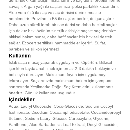
derisindeki kan akışını hızlandırır ve saç derisi problemleri ile
savaşır. Argan yağı ile saçlarınıza ipeksi parlaklık kazandırır.
Aloe vera özü ile saç ve saç derisini derinlemesine
nemlendirir. Provitamin B5 ile saçları besler, dolgunlaştırır.
Daha uzun süreli ferah bir saç derisi ve daha hacimli saçlar
için dokuz bitki özünün sinerjik etkisiyle saç ve saç derinize
bitkisel bakım sunar, daha hafif saçlar için bitkisel destek
sağlar. Ecocert sertifikalı hammaddeler içerir^. Sülfat,
paraben ve silikon içermez!
Kullanım
Islak saça masaj yaparak uygulayın ve köpürtün. Bitkisel
içerikten faydalanabilmek için en az 2-3 dakika bekleyin ve
bol suyla durulayın. Maksimum fayda için uygulamayı
tekrarlayın. Saçlarınızda maksimum bakım için şampuan
sonrasında Yeşilmarka Doğal Saç Kremlerini kullanmanızı
öneririz. Günlük kullanıma uygundur.
İçindekiler
Aqua, Lauryl Glucoside, Coco-Glucoside, Sodium Cocoyl
Isethionate, Disodium Cocoamphodiacetate, Cocamidopropyl
Betaine, Sodium Lauryl Glucose Carboxylate, Glycerin,
Panthenol, Aloe Barbadensis Leaf Extract, Decyl Glucoside,