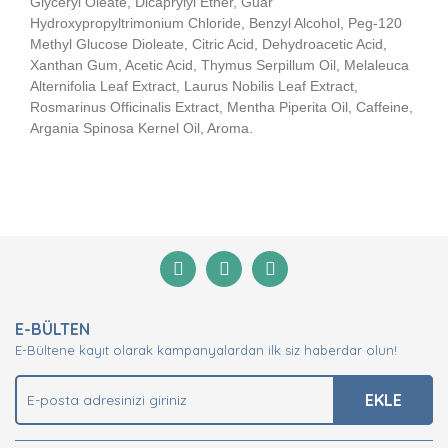
Glyceryl Oleate, Dicaprylyl Ether, Guar
Hydroxypropyltrimonium Chloride, Benzyl Alcohol, Peg-120
Methyl Glucose Dioleate, Citric Acid, Dehydroacetic Acid,
Xanthan Gum, Acetic Acid, Thymus Serpillum Oil, Melaleuca
Alternifolia Leaf Extract, Laurus Nobilis Leaf Extract,
Rosmarinus Officinalis Extract, Mentha Piperita Oil, Caffeine,
Argania Spinosa Kernel Oil, Aroma.
Bu ürünün fiyat bilgisi, resim, ürün açıklamalarında ve
diğer konularda yetersiz gördüğünüz noktaları öneri
Bu ürüne ilk yorumu siz yapın!
formunu kullanarak tarafımıza iletebilirsiniz.
Görüş ve önerileriniz için teşekkür ederiz.
Yorum Yaz
Ürün resmi kalitesiz, bozuk veya görüntülenemiyor.
E-BÜLTEN
Ürün açıklamasında eksik bilgiler bulunuyor.
E-Bültene kayıt olarak kampanyalardan ilk siz haberdar olun!
Ürün bilgilerinde hatalar bulunuyor.
Ürün fiyatı diğer sitelerden daha pahalı.
EKLE
Bu ürüne benzer farklı alternatifler olmalı.