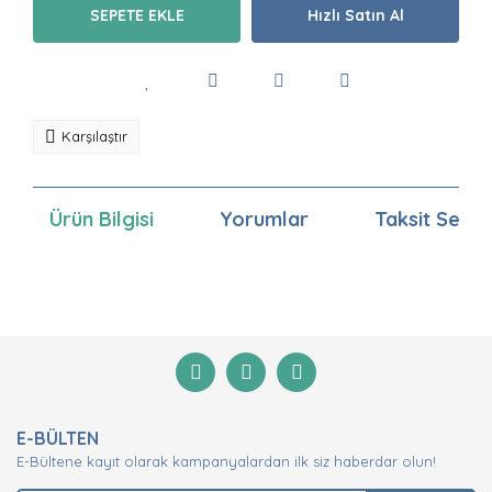
SEPETE EKLE
Hızlı Satın Al
Karşılaştır
Ürün Bilgisi
Yorumlar
Taksit Seçen
Bu ürünün fiyat bilgisi, resim, ürün açıklamalarında ve
diğer konularda yetersiz gördüğünüz noktaları öneri
Bu ürüne ilk yorumu siz yapın!
formunu kullanarak tarafımıza iletebilirsiniz.
Görüş ve önerileriniz için teşekkür ederiz.
Yorum Yaz
Ürün resmi kalitesiz, bozuk veya görüntülenemiyor.
E-BÜLTEN
Ürün açıklamasında eksik bilgiler bulunuyor.
E-Bültene kayıt olarak kampanyalardan ilk siz haberdar olun!
Ürün bilgilerinde hatalar bulunuyor.