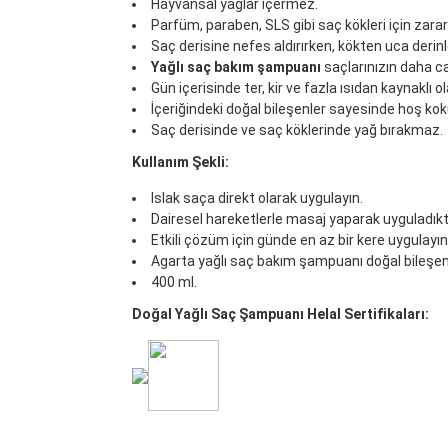
Hayvansal yağlar içermez.
Parfüm, paraben, SLS gibi saç kökleri için zarar
Saç derisine nefes aldırırken, kökten uca deri
Yağlı saç bakım şampuanı
saçlarınızın daha ca
Gün içerisinde ter, kir ve fazla ısıdan kaynaklı 
İçeriğindeki doğal bileşenler sayesinde hoş kok
Saç derisinde ve saç köklerinde yağ bırakmaz.
Kullanım Şekli:
Islak saça direkt olarak uygulayın.
Dairesel hareketlerle masaj yaparak uyguladıkta
Etkili çözüm için günde en az bir kere uygulayın
Agarta yağlı saç bakım şampuanı doğal bileşenl
400 ml.
Doğal Yağlı Saç Şampuanı
Helal Sertifikaları: