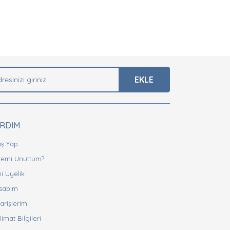
arak tarafımıza iletebilirsiniz.
EKLE
ARDIM
iş Yap
fremi Unuttum?
i Üyelik
sabım
arişlerim
limat Bilgileri