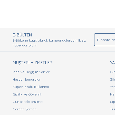
nda ve diğer konularda yetersiz gördüğünüz noktaları öneri formunu kullan
Bu ürüne ilk yorumu siz yapın!
.
E-BÜLTEN
Yorum Yaz
E-Bültene kayıt olarak kampanyalardan ilk siz
haberdar olun!
MÜŞTERİ HİZMETLERİ
Y
İade ve Değişim Şartları
Gir
Hesap Numaraları
Şi
Kupon Kodu Kullanımı
Yen
Gizlilik ve Güvenlik
He
Gönder
Gün İçinde Teslimat
Sip
Garanti Şartları
Tes