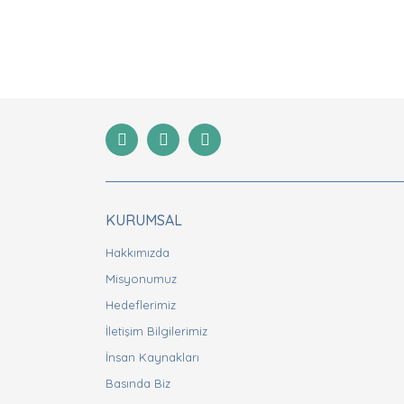
Bu ürünün fiyat bilgisi, resim, ürün açıklamaları
Görüş ve önerileriniz için teşekkür ederiz.
Ürün resmi kalitesiz, bozuk veya görüntülenemiyor
Ürün açıklamasında eksik bilgiler bulunuyor.
Ürün bilgilerinde hatalar bulunuyor.
Ürün fiyatı diğer sitelerden daha pahalı.
Bu ürüne benzer farklı alternatifler olmalı.
KURUMSAL
Hakkımızda
Misyonumuz
Hedeflerimiz
İletişim Bilgilerimiz
İnsan Kaynakları
Basında Biz