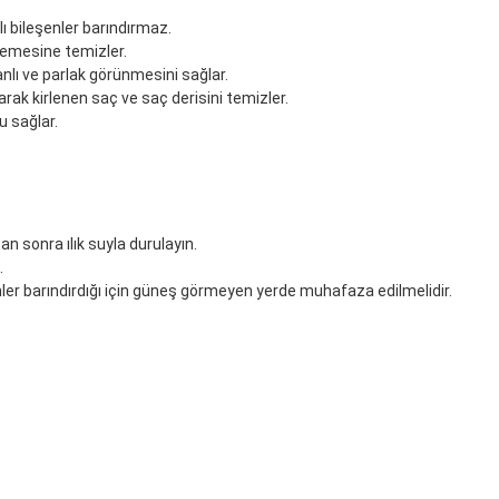
lı bileşenler barındırmaz.
nlemesine temizler.
nlı ve parlak görünmesini sağlar.
olarak kirlenen saç ve saç derisini temizler.
u sağlar.
n sonra ılık suyla durulayın.
.
er barındırdığı için güneş görmeyen yerde muhafaza edilmelidir.