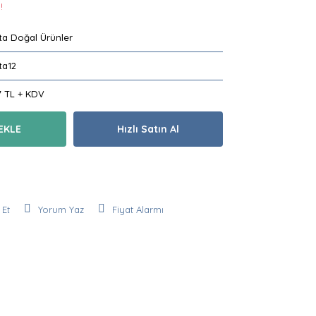
!
ta Doğal Ürünler
ta12
7 TL + KDV
EKLE
Hızlı Satın Al
 Et
Yorum Yaz
Fiyat Alarmı