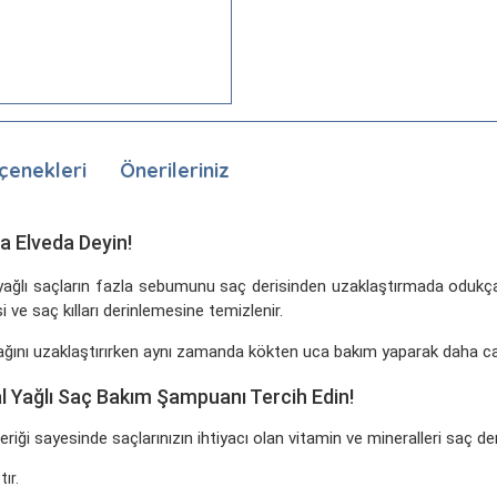
çenekleri
Önerileriniz
a Elveda Deyin!
ağlı saçların fazla sebumunu saç derisinden uzaklaştırmada odukça et
 ve saç kılları derinlemesine temizlenir.
yağını uzaklaştırırken aynı zamanda kökten uca bakım yaparak daha ca
ğal Yağlı Saç Bakım Şampuanı Tercih Edin!
ği sayesinde saçlarınızın ihtiyacı olan vitamin ve mineralleri saç deri
tır.