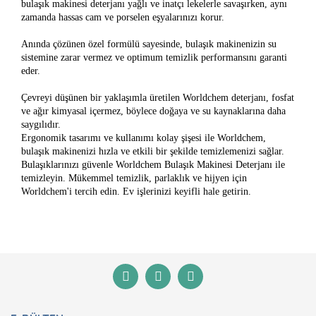
bulaşık makinesi deterjanı yağlı ve inatçı lekelerle savaşırken, aynı
zamanda hassas cam ve porselen eşyalarınızı korur.
Anında çözünen özel formülü sayesinde, bulaşık makinenizin su
sistemine zarar vermez ve optimum temizlik performansını garanti
eder.
Çevreyi düşünen bir yaklaşımla üretilen Worldchem deterjanı, fosfat
ve ağır kimyasal içermez, böylece doğaya ve su kaynaklarına daha
saygılıdır.
Ergonomik tasarımı ve kullanımı kolay şişesi ile Worldchem,
bulaşık makinenizi hızla ve etkili bir şekilde temizlemenizi sağlar.
Bulaşıklarınızı güvenle Worldchem Bulaşık Makinesi Deterjanı ile
temizleyin. Mükemmel temizlik, parlaklık ve hijyen için
Worldchem'i tercih edin. Ev işlerinizi keyifli hale getirin.
Bu ürünün fiyat bilgisi, resim, ürün açıklamalarında ve
diğer konularda yetersiz gördüğünüz noktaları öneri
Bu ürüne ilk yorumu siz yapın!
formunu kullanarak tarafımıza iletebilirsiniz.
Görüş ve önerileriniz için teşekkür ederiz.
Yorum Yaz
Ürün resmi kalitesiz, bozuk veya görüntülenemiyor.