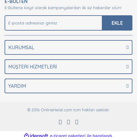
E-BÜLTEN
Ürün açıklamasında eksik bilgiler bulunuyor.
E-Bültene kayıt olarak kampanyalardan ilk siz haberdar olun!
Ürün bilgilerinde hatalar bulunuyor.
Ürün fiyatı diğer sitelerden daha pahalı.
EKLE
Bu ürüne benzer farklı alternatifler olmalı.
KURUMSAL
MÜŞTERİ HİZMETLERİ
Gönder
YARDIM
© 2016 OnlineHelal.com tüm hakları saklıdır.
ile
ideasoft
e-