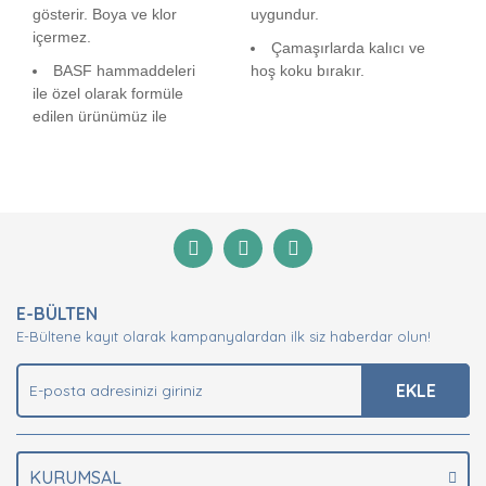
gösterir. Boya ve klor
uygundur.
içermez.
Çamaşırlarda kalıcı ve
BASF hammaddeleri
hoş koku bırakır.
ile özel olarak formüle
edilen ürünümüz ile
Bu ürünün fiyat bilgisi, resim, ürün açıklamalarında ve
diğer konularda yetersiz gördüğünüz noktaları öneri
Bu ürüne ilk yorumu siz yapın!
formunu kullanarak tarafımıza iletebilirsiniz.
Görüş ve önerileriniz için teşekkür ederiz.
Yorum Yaz
Ürün resmi kalitesiz, bozuk veya görüntülenemiyor.
E-BÜLTEN
Ürün açıklamasında eksik bilgiler bulunuyor.
E-Bültene kayıt olarak kampanyalardan ilk siz haberdar olun!
Ürün bilgilerinde hatalar bulunuyor.
Ürün fiyatı diğer sitelerden daha pahalı.
EKLE
Bu ürüne benzer farklı alternatifler olmalı.
KURUMSAL