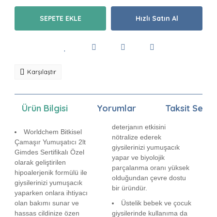
SEPETE EKLE
Hızlı Satın Al
Karşılaştır
Ürün Bilgisi
Yorumlar
Taksit Seçen
deterjanın etkisini
Worldchem Bitkisel
nötralize ederek
Çamaşır Yumuşatıcı 2lt
giysilerinizi yumuşacık
Gimdes Sertifikalı Özel
yapar ve biyolojik
olarak geliştirilen
parçalanma oranı yüksek
hipoalerjenik formülü ile
olduğundan çevre dostu
giysilerinizi yumuşacık
bir üründür.
yaparken onlara ihtiyacı
olan bakımı sunar ve
Üstelik bebek ve çocuk
hassas cildinize özen
giysilerinde kullanıma da