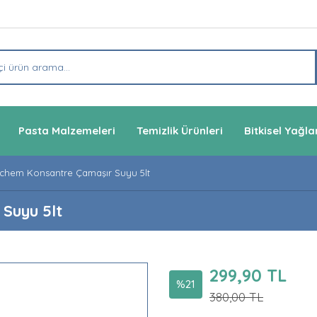
Pasta Malzemeleri
Temizlik Ürünleri
Bitkisel Yağla
chem Konsantre Çamaşır Suyu 5lt
Suyu 5lt
299,90 TL
%21
380,00 TL