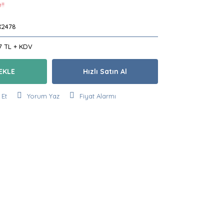
!!
2478
7 TL + KDV
EKLE
Hızlı Satın Al
 Et
Yorum Yaz
Fiyat Alarmı