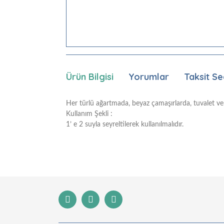
Ürün Bilgisi
Yorumlar
Taksit Se
Her türlü ağartmada, beyaz çamaşırlarda, tuvalet ve 
Kullanım Şekli :
1’ e 2 suyla seyreltilerek kullanılmalıdır.
Bu ürünün fiyat bilgisi, resim, ürün açıklamaları
Görüş ve önerileriniz için teşekkür ederiz.
Ürün resmi kalitesiz, bozuk veya görüntülenemiyor
Ürün açıklamasında eksik bilgiler bulunuyor.
Ürün bilgilerinde hatalar bulunuyor.