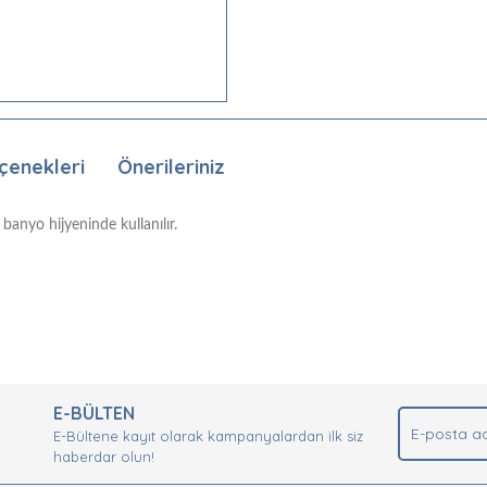
çenekleri
Önerileriniz
banyo hijyeninde kullanılır.
nda ve diğer konularda yetersiz gördüğünüz noktaları öneri formunu kullan
Bu ürüne ilk yorumu siz yapın!
.
E-BÜLTEN
Yorum Yaz
E-Bültene kayıt olarak kampanyalardan ilk siz
haberdar olun!