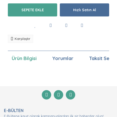
SEPETE EKLE
Hızlı Satın Al
Karşılaştır
Ürün Bilgisi
Yorumlar
Taksit Seçen
Bu ürünün fiyat bilgisi, resim, ürün açıklamalarında ve
diğer konularda yetersiz gördüğünüz noktaları öneri
Bu ürüne ilk yorumu siz yapın!
formunu kullanarak tarafımıza iletebilirsiniz.
Görüş ve önerileriniz için teşekkür ederiz.
Yorum Yaz
Ürün resmi kalitesiz, bozuk veya görüntülenemiyor.
E-BÜLTEN
Ürün açıklamasında eksik bilgiler bulunuyor.
E-Bültene kayıt olarak kampanyalardan ilk siz haberdar olun!