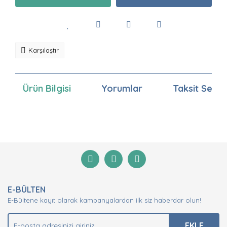
Karşılaştır
Ürün Bilgisi
Yorumlar
Taksit Seçen
Bu ürünün fiyat bilgisi, resim, ürün açıklamalarında ve
diğer konularda yetersiz gördüğünüz noktaları öneri
Bu ürüne ilk yorumu siz yapın!
formunu kullanarak tarafımıza iletebilirsiniz.
Görüş ve önerileriniz için teşekkür ederiz.
Yorum Yaz
Ürün resmi kalitesiz, bozuk veya görüntülenemiyor.
E-BÜLTEN
Ürün açıklamasında eksik bilgiler bulunuyor.
E-Bültene kayıt olarak kampanyalardan ilk siz haberdar olun!
Ürün bilgilerinde hatalar bulunuyor.
Ürün fiyatı diğer sitelerden daha pahalı.
EKLE