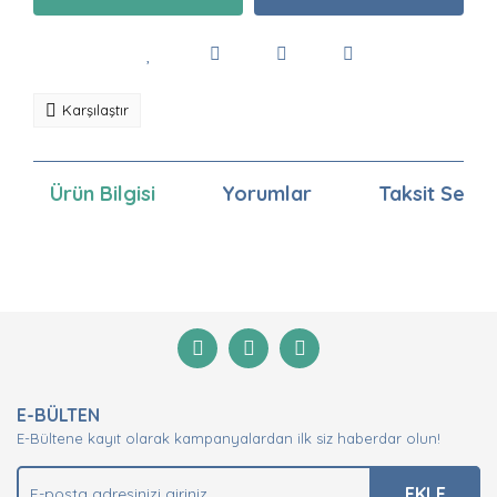
Karşılaştır
Ürün Bilgisi
Yorumlar
Taksit Seçen
Bu ürünün fiyat bilgisi, resim, ürün açıklamalarında ve
diğer konularda yetersiz gördüğünüz noktaları öneri
Bu ürüne ilk yorumu siz yapın!
formunu kullanarak tarafımıza iletebilirsiniz.
Görüş ve önerileriniz için teşekkür ederiz.
Yorum Yaz
Ürün resmi kalitesiz, bozuk veya görüntülenemiyor.
E-BÜLTEN
Ürün açıklamasında eksik bilgiler bulunuyor.
E-Bültene kayıt olarak kampanyalardan ilk siz haberdar olun!
Ürün bilgilerinde hatalar bulunuyor.
Ürün fiyatı diğer sitelerden daha pahalı.
EKLE