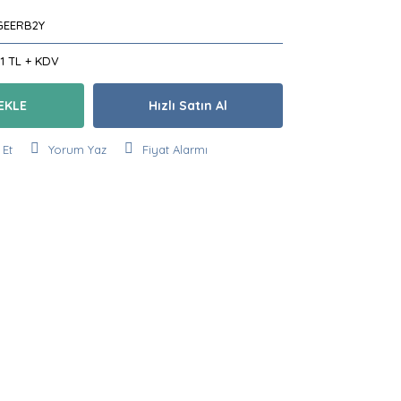
GEERB2Y
91 TL + KDV
EKLE
Hızlı Satın Al
 Et
Yorum Yaz
Fiyat Alarmı