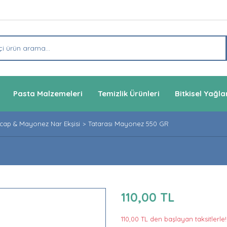
Pasta Malzemeleri
Temizlik Ürünleri
Bitkisel Yağla
cap & Mayonez Nar Ekşisi
Tatarası Mayonez 550 GR
110,00 TL
110,00 TL den başlayan taksitlerle!