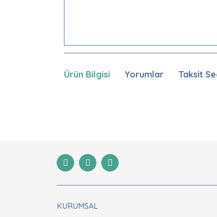
Ürün Bilgisi
Yorumlar
Taksit Se
Bu ürünün fiyat bilgisi, resim, ürün açıklamaları
Görüş ve önerileriniz için teşekkür ederiz.
Ürün resmi kalitesiz, bozuk veya görüntülenemiyor
Ürün açıklamasında eksik bilgiler bulunuyor.
Ürün bilgilerinde hatalar bulunuyor.
Ürün fiyatı diğer sitelerden daha pahalı.
Bu ürüne benzer farklı alternatifler olmalı.
KURUMSAL