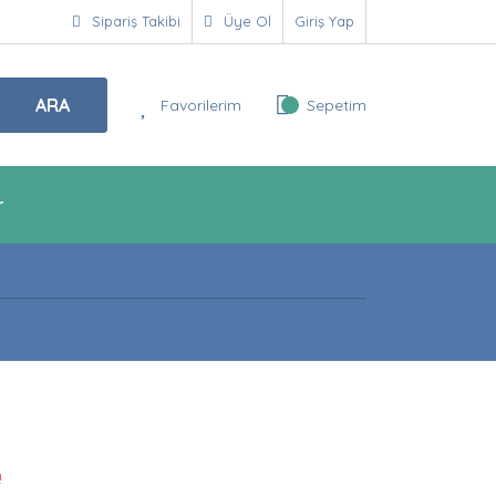
Sipariş Takibi
Üye Ol
Giriş Yap
ARA
Favorilerim
Sepetim
r
!