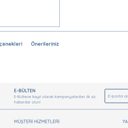
çenekleri
Önerileriniz
nda ve diğer konularda yetersiz gördüğünüz noktaları öneri formunu kullan
Bu ürüne ilk yorumu siz yapın!
.
E-BÜLTEN
Yorum Yaz
E-Bültene kayıt olarak kampanyalardan ilk siz
haberdar olun!
MÜŞTERİ HİZMETLERİ
Y