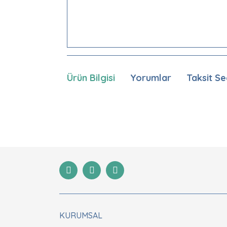
Ürün Bilgisi
Yorumlar
Taksit Se
Bu ürünün fiyat bilgisi, resim, ürün açıklamaları
Görüş ve önerileriniz için teşekkür ederiz.
Ürün resmi kalitesiz, bozuk veya görüntülenemiyor
Ürün açıklamasında eksik bilgiler bulunuyor.
Ürün bilgilerinde hatalar bulunuyor.
Ürün fiyatı diğer sitelerden daha pahalı.
Bu ürüne benzer farklı alternatifler olmalı.
KURUMSAL