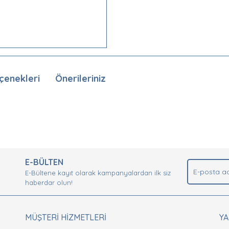
çenekleri
Önerileriniz
nda ve diğer konularda yetersiz gördüğünüz noktaları öneri formunu kullan
Bu ürüne ilk yorumu siz yapın!
.
E-BÜLTEN
Yorum Yaz
E-Bültene kayıt olarak kampanyalardan ilk siz
haberdar olun!
MÜŞTERİ HİZMETLERİ
Y