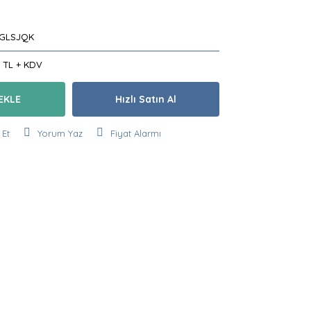
GLSJQK
6 TL + KDV
EKLE
Hızlı Satın Al
 Et
Yorum Yaz
Fiyat Alarmı