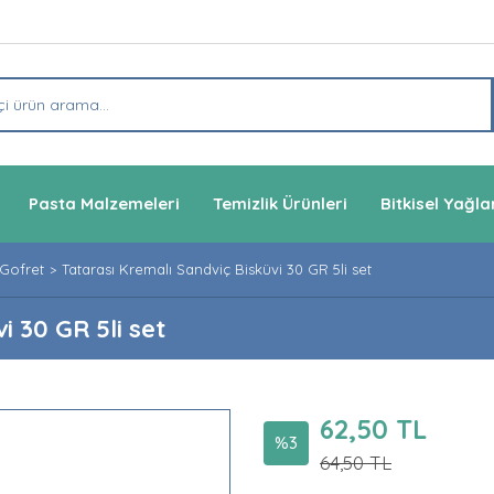
Pasta Malzemeleri
Temizlik Ürünleri
Bitkisel Yağla
 Gofret
Tatarası Kremalı Sandviç Bisküvi 30 GR 5li set
i 30 GR 5li set
62,50 TL
%3
64,50 TL