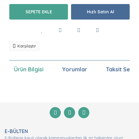
SEPETE EKLE
Hızlı Satın Al
Karşılaştır
Ürün Bilgisi
Yorumlar
Taksit Seçen
Bu ürünün fiyat bilgisi, resim, ürün açıklamalarında ve
diğer konularda yetersiz gördüğünüz noktaları öneri
Bu ürüne ilk yorumu siz yapın!
formunu kullanarak tarafımıza iletebilirsiniz.
Görüş ve önerileriniz için teşekkür ederiz.
Yorum Yaz
Ürün resmi kalitesiz, bozuk veya görüntülenemiyor.
E-BÜLTEN
Ürün açıklamasında eksik bilgiler bulunuyor.
E-Bültene kayıt olarak kampanyalardan ilk siz haberdar olun!