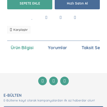
SEPETE EKLE
Hızlı Satın Al
Karşılaştır
Ürün Bilgisi
Yorumlar
Taksit Seçen
Bu ürünün fiyat bilgisi, resim, ürün açıklamalarında ve
diğer konularda yetersiz gördüğünüz noktaları öneri
Bu ürüne ilk yorumu siz yapın!
formunu kullanarak tarafımıza iletebilirsiniz.
Görüş ve önerileriniz için teşekkür ederiz.
Yorum Yaz
Ürün resmi kalitesiz, bozuk veya görüntülenemiyor.
E-BÜLTEN
Ürün açıklamasında eksik bilgiler bulunuyor.
E-Bültene kayıt olarak kampanyalardan ilk siz haberdar olun!
Ürün bilgilerinde hatalar bulunuyor.