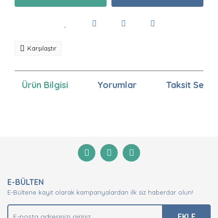
Karşılaştır
Ürün Bilgisi
Yorumlar
Taksit Seçen
Bu ürünün fiyat bilgisi, resim, ürün açıklamalarında ve
diğer konularda yetersiz gördüğünüz noktaları öneri
Bu ürüne ilk yorumu siz yapın!
formunu kullanarak tarafımıza iletebilirsiniz.
Görüş ve önerileriniz için teşekkür ederiz.
Yorum Yaz
Ürün resmi kalitesiz, bozuk veya görüntülenemiyor.
E-BÜLTEN
Ürün açıklamasında eksik bilgiler bulunuyor.
E-Bültene kayıt olarak kampanyalardan ilk siz haberdar olun!
Ürün bilgilerinde hatalar bulunuyor.
Ürün fiyatı diğer sitelerden daha pahalı.
EKLE