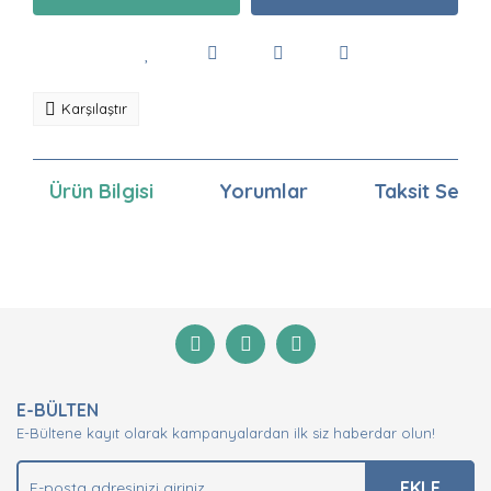
Karşılaştır
Ürün Bilgisi
Yorumlar
Taksit Seçen
Bu ürünün fiyat bilgisi, resim, ürün açıklamalarında ve
diğer konularda yetersiz gördüğünüz noktaları öneri
Bu ürüne ilk yorumu siz yapın!
formunu kullanarak tarafımıza iletebilirsiniz.
Görüş ve önerileriniz için teşekkür ederiz.
Yorum Yaz
Ürün resmi kalitesiz, bozuk veya görüntülenemiyor.
E-BÜLTEN
Ürün açıklamasında eksik bilgiler bulunuyor.
E-Bültene kayıt olarak kampanyalardan ilk siz haberdar olun!
Ürün bilgilerinde hatalar bulunuyor.
Ürün fiyatı diğer sitelerden daha pahalı.
EKLE